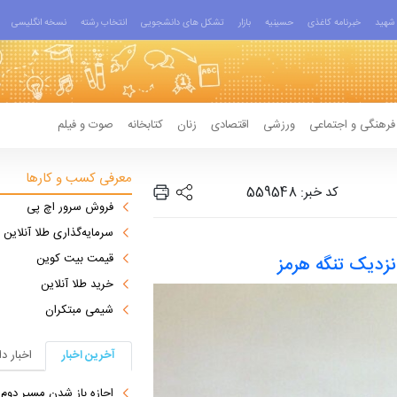
شهید
خبرنامه کاغذی
حسینیه
بازار
تشکل های دانشجویی
انتخاب رشته
نسخه انگلیسی
فرهنگی و اجتماعی
ورزشی
اقتصادی
زنان
کتابخانه
صوت و فیلم
معرفی کسب و کارها
کد خبر: 559548
فروش سرور اچ پی
سرمایه‌گذاری طلا آنلاین
قیمت بیت کوین
زدیک تنگه هرمز
خرید طلا آنلاین
شیمی مبتکران
آخرین اخبار
اخبار د
اجازه باز شدن مسیر دوم در