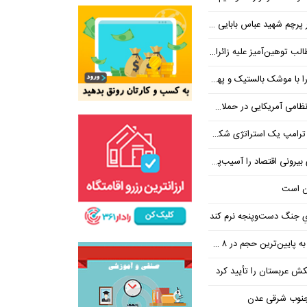
 شهید عباس بابایی ایستادند؟
یز علیه زائران اربعین در فضای مجازی
 بالستیک و پهپاد در هم شکستیم
 یک استراتژی شکست خورده است
 اقتصاد را آسیب‌پذیرتر می‌کند
ن است
یِ جنگ دست‌و‌پنجه نرم کند
ین‌ترین حجم در ۸ ماه اخیر
تکش عربستان را تأیید کرد
 جنوب شرقی عدن