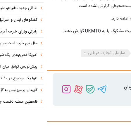
د زیست‌محیطی گزارش نشده است.
لفاظی جدید نتانیاهو علیه
ادامه دارد.
گفتگوهای لبنان و اسرائیل 
به UKMTO گزارش دهند.
رایزنی وزرای خارجه آمریک
حال تیم خوب است جز پن
سازمان تجارت دریایی
آمریکا تحریم‌های یک شرکت ه
پیش‌نویس توافق میان ای
تنها یک موضوع در مذاکرات ا
یان
کاپیتان پرسپولیس به گل
فلسطین مسئله نخست جها