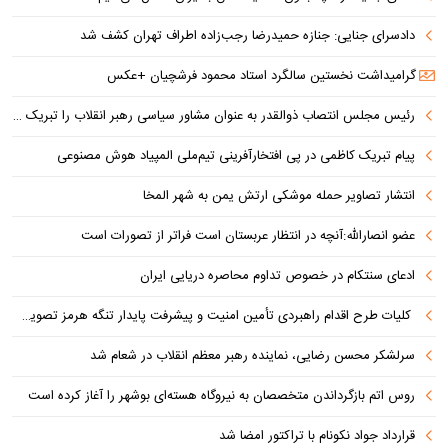
دادسرای جنایی: جنازه حمیدرضا رجب‌زاده اطراف تهران کشف شد
گرامیداشت نخستین سالگرد استاد محمود فرشچیان +عکس
رئیس مجلس انتصاب ذوالقدر به عنوان مشاور سیاسی رهبر انقلاب را تبریک گفت
پیام تبریک کاظمی در پی افتخارآفرینی تیم‌ملی المپیاد هوش مصنوعی
انتشار تصاویر حمله موشکی ارتش یمن به شهر المخا
عضو انصارالله:آنچه در انتظار عربستان است فراتر از تصورات است
ادعای سنتکام در خصوص تداوم محاصره دریایی ایران
کلیات طرح اقدام راهبردی تأمین امنیت و پیشرفت پایدار تنگه هرمز تصویب شد
سرلشکر محسن رضایی، نماینده رهبر معظم انقلاب در شعام شد
روس اتم بازگرداندن متخصصان به نیروگاه هسته‌ای بوشهر را آغاز کرده است
قرارداد جواد نکونام با تراکتور امضا شد