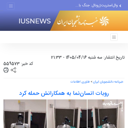
وال‌استریت‌ژرونال: جنگ با...
افزایش قیمت نفت و افت...
بهروزآذر: زنان در آثار...
تاریخ انتشار: سه شنبه 1405/04/16 - 21:33
کد خبر: 559573
خبرنامه دانشجویان ایران
>
فناوری اطلاعات
روبات انسان‌نما به همکارانش حمله کرد