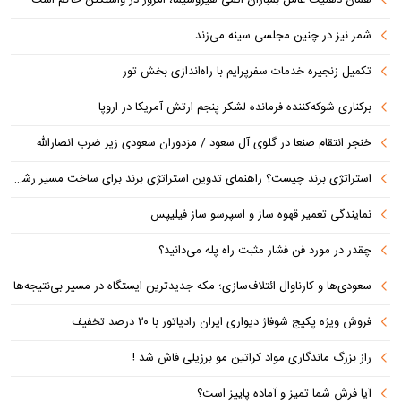
شمر نیز در چنین مجلسی سینه می‌زند
تکمیل زنجیره خدمات سفرپرایم با راه‌اندازی بخش تور
برکناری شوکه‌کننده فرمانده لشکر پنجم ارتش آمریکا در اروپا
خنجر انتقام صنعا در گلوی آل سعود / مزدوران سعودی زیر ضرب انصارالله
استراتژی برند چیست؟ راهنمای تدوین استراتژی برند برای ساخت مسیر رشد متمایز
نمایندگی تعمیر قهوه ساز و اسپرسو ساز فیلیپس
چقدر در مورد فن فشار مثبت راه پله می‌دانید؟
سعودی‌ها و کارناوال ائتلاف‌سازی؛ مکه جدیدترین ایستگاه در مسیر بی‌نتیجه‌ها
فروش ویژه پکیج شوفاژ دیواری ایران رادیاتور با ۲۰ درصد تخفیف
راز بزرگ ماندگاری مواد کراتین مو برزیلی فاش شد !
آیا فرش شما تمیز و آماده پاییز است؟