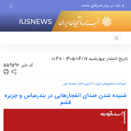
باید در برابر اسرائیل متحد...
همان ذهنیت عامل بمباران...
برکناری شوکه‌کننده فرمانده...
تاریخ انتشار: چهارشنبه 1405/04/17 - 01:48
کد خبر: 559592
خبرنامه دانشجویان ایران
>
آخرین اخبار صفحه اول
شنیده شدن صدای انفجارهایی در بندرعباس و جزیره
قشم