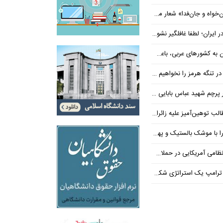
‌فدا» شعار محوری دهه پایانی صفر شد
 ایران؛ لطفا غافلگیر نشوید
ی عربی، باعث توقف حمله آمریکا شد
 تنگه هرمز را نخواهیم داد
 شهید عباس بابایی ایستادند؟
یز علیه زائران اربعین در فضای مجازی
 بالستیک و پهپاد در هم شکستیم
 یک استراتژی شکست خورده است