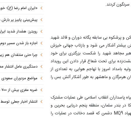
«ایران امام رضا (ع)؛ خون‌خواه و جان
پیش‌بینی پاییز پر بارش در
رویترز: هشدار شدید ایران به کشورها
 و پرشکوه بی سابقه یگانه دوران و قائد شهید
اجازه باز شدن مسیر دوم در
ستش بیشتر آشکار می شود و بازتاب جهانی خیزش
 رهبر مجاهد شهید را شکست بزرگتری برای خود
چرا حتی منتقدان هم زیر پرچم
حشت‌زده برای تحت شعاع قرار دادن این رویداد
دستگیری عامل انتشار مطالب توهین‌آم
ه بامداد امروز با تهاجم هوایی به تعدادی از
ان هرمزگان و ماهشهر به طور آشکار آتش بس را
مواضع مزدوران سعودی را با موشک
ضربه مغزی بیش از ۷۰۰ نظامی آمریکایی در حملات ایران
پاه پاسداران انقلاب اسلامی طی عملیات مشترک
انتشار اخبار جعلی توسط ترامپ
ظامی آمریکا در بندر سلمان، منطقه پنجم دریایی بحرین و
پایگاه هوایی علی السالم کویت را در هم کوبیدند و یک پهپاد MQ9 دشمن که قصد دخالت در عملیات را