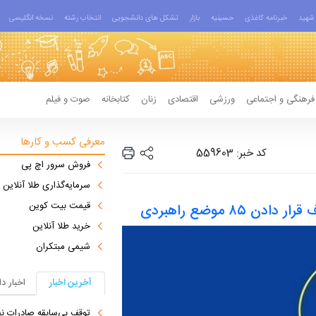
شهید
خبرنامه کاغذی
حسینیه
بازار
تشکل های دانشجویی
انتخاب رشته
نسخه انگلیسی
فرهنگی و اجتماعی
ورزشی
اقتصادی
زنان
کتابخانه
صوت و فیلم
معرفی کسب و کارها
کد خبر: 559603
فروش سرور اچ پی
سرمایه‌گذاری طلا آنلاین
قیمت بیت کوین
۸۵ موضع راهبردی
خرید طلا آنلاین
شیمی مبتکران
آخرین اخبار
اخبار د
توقف بی‌سابقه صادرات نف