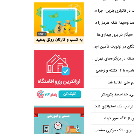
بنزین؛ چرا مردم مقصر اصلی نیستند؟
هرمز را در ازای رفع تحریم معامله کنیم
یگار در بروز بیماری‌ها
جتماعی؛ پیگیری برای تأمین منابع ادامه دارد
کشته و زخمی
م ملی ایتالیا شد
ی: خداحافظ پترودلار
 یک استراتژی شکست خورده است
یان هنوز هم متوجه نشده است چرا همتی استیضاح شد!