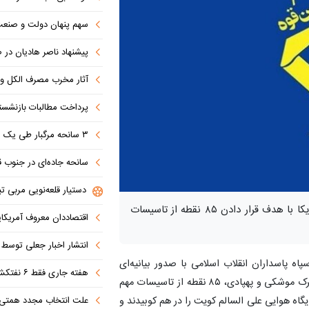
سهم پنهان دولت و صنعت در ناترازی 
پیشنهاد ناصر هادیان در صداوسیما: تنگه 
آثار مخرب مصرف الکل و س
پرداخت مطالبات بازنشستگان در اولویت تأمین ا
۳ سانحه مرگبار طی یک هفته در بزرگراه‌های تهران؛ هشدار دوباره به رانندگان و عابران
سانحه جاده‌ای در جنوب قاهره با ۱۴ 
دستیار قلعه‌نویی مربی تی
سپاه پاسداران در بیانیه‌ای از پاسخ اولیه به تجاوز آمریکا با هدف قرار دادن ۸۵ نقطه از تاسیسات
اقتصاددان معروف آمریکای
انتشار اخبار جعلی توسط ترامپ
اه پاسداران انقلاب اسلامی با صدور بیانیه‌ای
هفته جاری فقط ۶ نفتکش از تنگه عبور کردند
اعلام کرد: نیروی دریایی و هوافضای سپاه طی عملیات مشترک موشکی و پهپادی، ۸۵ نقطه از تاسیسات مهم
علت انتخاب مجدد همتی برای بانک مرکزی مشخص شد: پزشک
یگاه هوایی علی السالم کویت را در هم کوبیدند و