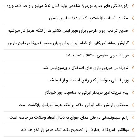
رکوردشکنی‌های جدید بورس/ شاخص وارد کانال ۵.۵ میلیون واحد شد، ورود ۹ همت پول حقیقی
سکه در آستانه بازگشت به کانال ۱۸۸ میلیون تومان
معاون ترامپ: روی طرحی برای عبور ایمن کشتی‌ها از تنگه هرمز کار می‌کنیم
گزارش رسانه آمریکایی از اقدام ایران برای پایان حضور آمریکا درخلیج فارس
قرارداد مربی خارجی استقلال تمدید شد
شهرقدس میزبان بازی های استقلال و پرسپولیس شد
وزیر آلمانی خواستار کنار رفتن اینفانتینو از فیفا شد
پیام تبریک امیر دریادار ایرانی به مناسبت روز خبرنگار
سخنگوی ارتش: نظم ایرانی حاکم بر تنگه هرمز غیرقابل بازگشت است
رژیم صهیونیستی در قتل مداح جوان به دنبال ایجاد وحشت در جامعه است
ذوالقدر: آمریکا تا رفتارش را تصحیح نکند تنگه هرمز باز نخواهد شد