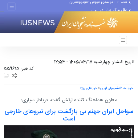
علل مرگ زنان در ایران
اعتراف رسانه‌های خارجی به...
تاریخ انتشار: چهارشنبه 1405/04/17 - 12:54
کد خبر: 559615
خبرنامه دانشجویان ایران
>
خبرهای ویژه
معاون هماهنگ کننده ارتش گفت، دریادار سیاری؛
سواحل ایران جهنم بی بازگشت برای نیروهای خارجی
است