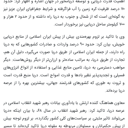
اهمیت قدرت دریایی و توسعه دریامحور در جهان اشاره و اظهار کرد: حدود
۷۰ درصد ظرفیت کره زمین را آب فراگرفته و شرایط جغرافیای ایران عزیز نیز
به گونه‌ای است که از شمال و جنوب به دریا راه داشته و از حدود ۲ هزار و
۷۰۰ کیلومتر ساحل دریایی نیز برخوردار است.
وی با تاکید بر لزوم بهره‌مندی بیش از پیش ایران اسلامی از منابع دریایی
خویش، بیان کرد: حدود ۹۰ درصد واردات و صادرات کشورهایی که به دریا
راه دارند، از جمله ایران اسلامی از طریق دریا صورت می‌گیرد، دلیل آن هم،
تجارت از طریق دریا، به مراتب ساده‌تر و ارزان‌تر از دیگر روش‌هاست. دیگر
مواهب دسترسی به دریا، تامین منابع غذایی و استفاده از انواع انرژی‌های
فسیلی و تجدیدپذیر نظیر بادها و قدرت امواج است. دریا منبع قدرت است
و ثروت به طوری که کشورهای قدرتمند جهانی، بیشترین بهره را از عرصه
دریا برده‌اند.
معاون هماهنگ کننده ارتش با یادآوری بیانات رهبر شهید انقلاب اسلامی در
عرصه دریا، تاکید کرد: رهبر شهید انقلاب در سال ۶۸، با بیان اینکه «دریا
می‌تواند تاثیر مثبتی بر سیاست‌های کلی کشور بگذارد»، بر لزوم توجه بیش
از پیش حکمرانان و مسئولان مربوطه به مقوله دریا تاکید کرده‌اند تا مسیر