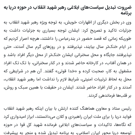
ضرروت تبدیل سیاست‌های ابلاغی رهبر شهید انقلاب در حوزه دریا به
برنامه
وی در بخش دیگری از اظهارات خویش، به توجه ویژه رهبر شهید انقلاب به
جزئیات تاکید و تصریح کرد: ایشان توجه بسیاری به جزئیات داشت به
طوریکه زمانی که قصد حضور در بندرعباس را داشتند، هرچه اصرار کردیم که
در ایام خنک‌تر سال بیایند، نپذیرفتند و در روزهای گرم سال آمدند، حتی
نپذیرفتند جایگاه و محل سخنرانی ایشان خنک‌تر از محل دیگر افراد باشد و
در همان آفتاب، در کارخانه حاضر شدند و در کنار سخنرانی، با تک تک افراد
مشغول به کار، صحبت کرده و «خدا قوتی» گفتند. آن هم در شرایطی که
محل به لحاظ ترتیبات امنیتی، شرایط لازم را نداشت اما رهبر شهید انقلاب،
آمدند و در کنار افراد حاضر شدند. ایشان در حقیقت با همین سبک و روش،
بر قلب‌ها فرماندهی کردند.
رئیس ستاد و معاون هماهنگ کننده ارتش با بیان اینکه رهبر شهید انقلاب
فواید دریا را برای ملت ایران راهبردی و کلان می‌دانستند، ابراز امیدواری کرد
که نگاه‌ها، تاکیدات و سیاست‌های ابلاغی فرمانده شهید کل قوا در حوزه
توسعه دریا محور ایران اسلامی، به برنامه تبدیل شده و منجر به پیشرفت