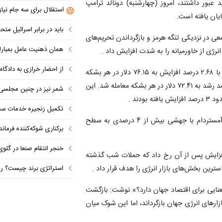
عبور داشتند، امروز (چهارشنبه) دونالد ترامپ
استقلال برای سه جام نیاز
ایان یافته است.
باید در برابر اسرائیل مت
ی در نزدیکی تنگه هرمز و بازگرداندن تحریم‌های
همان ذهنیت عامل بمباران اتمی هیر
نرژی از خاورمیانه را به شدت افزایش داد .
از احضار خرازی به دادگاه ویژه روحان
در پی این تحولات، قیمت نفت خام برنت در معاملات امروز با ۲.۶۸ درصد افزایش به ۷۶.۱۵ دلار در هر بشکه
رسید و نفت وست‌تگزاس اینترمدیت (WTI) نیز با ۲.۸۰ درصد رشد به ۷۲.۴۱ دلار در هر بشکه معامله شد. این
شمر نیز در چنین مجلسی 
دند .
تکمیل زنجیره خدمات سفرپر
در بازار گاز اروپا، شاخص مرجع تی‌تی‌اف (TTF) در بازار آمستردام با جهشی بیش از ۴ درصدی به سطح
برکناری شوکه‌کننده فرمانده ل
خنجر انتقام صنعا در گلوی آل سعود 
۴.۹ درصد رشد کرد؛ این افزایش پس از آن رخ داد که حملات شب گذشته
استراتژی برند چیست؟ راهنمای تدوین اس
ترین بخش‌های بازار انرژی را هدف قرار داد .
عنایی برای اقتصاد جهان دارد؟» نوشت: بازگشت
ازارهای انرژی جهان بازگرداند، اما این شوک میان