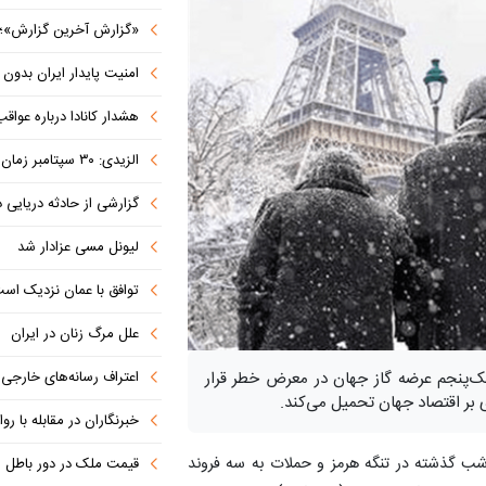
«گزارش آخرین گزارش»؛ روایتی ماندگار
امنیت پایدار ایران بدون مرجعیت رسان
هشدار کانادا درباره عواقب تعرفه ۵۰ د
الزیدی: ۳۰ سپتامبر زمان نهایی خروج نیروهای ائتلاف آمریکا از عراق است
گزارشی از حادثه دریایی 
لیونل مسی عزادار شد
توافق با عمان نزدیک اس
علل مرگ زنان در ایران
اعتراف رسانه‌های خارجی به شکست ترام
 یک‌پنجم عرضه گاز جهان در معرض خطر قرار
ی بر اقتصاد جهان تحمیل می‌کند.
خبرنگاران در مقابله با روای
شب گذشته در تنگه هرمز و حملات به سه فروند
قیمت ملک در دور باطل