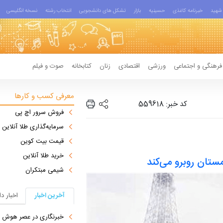
شهید
خبرنامه کاغذی
حسینیه
بازار
تشکل های دانشجویی
انتخاب رشته
نسخه انگلیسی
فرهنگی و اجتماعی
ورزشی
اقتصادی
زنان
کتابخانه
صوت و فیلم
معرفی کسب و کارها
کد خبر: 559618
فروش سرور اچ پی
سرمایه‌گذاری طلا آنلاین
قیمت بیت کوین
خرید طلا آنلاین
زمستان روبرو می‌کند
شیمی مبتکران
آخرین اخبار
اخبار د
خبرنگاری در عصر هوش مصنوعی؛ تهد