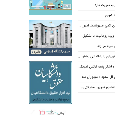
 به تقویت دارد
حد شویم
وشیما، امروز در واشنگتن حاکم است
یت تا تشکیل ۷۰۰ پرونده تعهدات ارزی
سینه می‌زند
ایم با راه‌اندازی بخش تور
شکر پنجم ارتش آمریکا در اروپا
/ مزدوران سعودی زیر ضرب انصارالله
تراتژی برند برای ساخت مسیر رشد متمایز