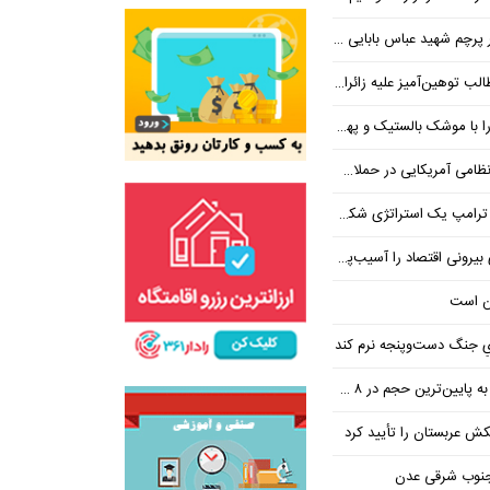
 شهید عباس بابایی ایستادند؟
یز علیه زائران اربعین در فضای مجازی
 بالستیک و پهپاد در هم شکستیم
 یک استراتژی شکست خورده است
 اقتصاد را آسیب‌پذیرتر می‌کند
ن است
یِ جنگ دست‌و‌پنجه نرم کند
ین‌ترین حجم در ۸ ماه اخیر
تکش عربستان را تأیید کرد
 جنوب شرقی عدن