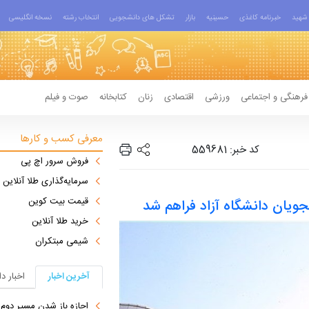
شهید
خبرنامه کاغذی
حسینیه
بازار
تشکل های دانشجویی
انتخاب رشته
نسخه انگلیسی
فرهنگی و اجتماعی
ورزشی
اقتصادی
زنان
کتابخانه
صوت و فیلم
معرفی کسب و کارها
کد خبر: 559681
فروش سرور اچ پی
سرمایه‌گذاری طلا آنلاین
قیمت بیت کوین
جویان دانشگاه آزاد فراهم شد
خرید طلا آنلاین
شیمی مبتکران
آخرین اخبار
اخبار د
اجازه باز شدن مسیر دوم در