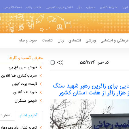
شهید
خبرنامه کاغذی
حسینیه
بازار
تشکل های دانشجویی
انتخاب رشته
نسخه انگلیسی
فرهنگی و اجتماعی
ورزشی
اقتصادی
زنان
کتابخانه
صوت و فیلم
معرفی کسب و کارها
کد خبر: 559724
فروش سرور اچ پی
سرمایه‌گذاری طلا آنلاین
قیمت بیت کوین
ایی برای زائرین رهبر شهید سنگ
 هزار زائر از هفت استان کشور
خرید طلا آنلاین
شیمی مبتکران
آخرین اخبار
اخبار د
تجربه نشان داد وعده‌های بیرونی