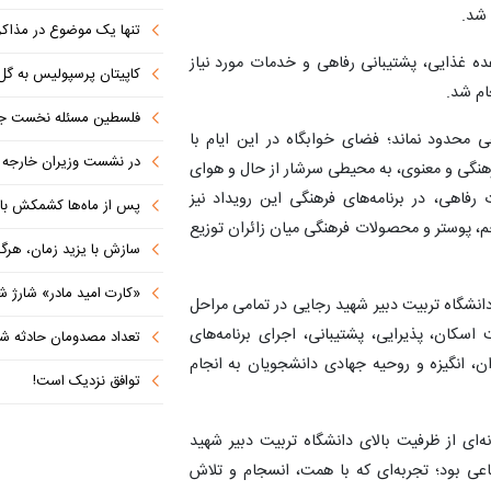
 شد.
تنها یک موضوع در مذاکرات ا
ده غذایی، پشتیبانی رفاهی و خدمات مورد نیاز
کاپیتان پرسپولیس به گل
ام شد.
فلسطین مسئله نخست جها
ی محدود نماند؛ فضای خوابگاه در این ایام با
در نشست وزیران خارجه کشورهای 
رهنگی و معنوی، به محیطی سرشار از حال و هوای
رفاهی، در برنامه‌های فرهنگی این رویداد نیز
پس از ماه‌ها کشمکش با دولت ترامپ،
م، پوستر و محصولات فرهنگی میان زائران توزیع
سازش با یزید زمان، هرگز امنی
«کارت امید مادر» شارژ ش
 دانشگاه تربیت دبیر شهید رجایی در تمامی مراحل
 اسکان، پذیرایی، پشتیبانی، اجرای برنامه‌های
تعداد مصدومان حادثه شهرک شم
ان، انگیزه و روحیه جهادی دانشجویان به انجام
توافق نزدیک است!
‌ای از ظرفیت بالای دانشگاه تربیت دبیر شهید
عی بود؛ تجربه‌ای که با همت، انسجام و تلاش