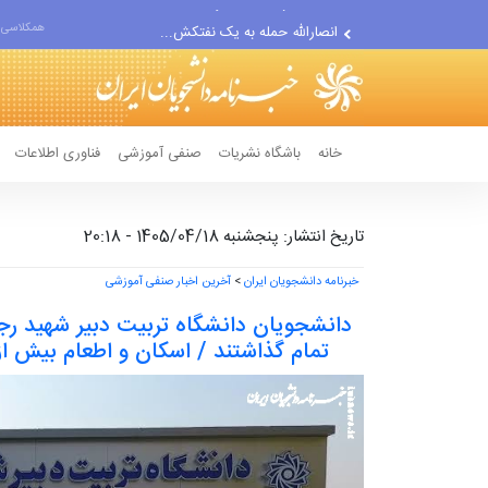
رژیم حقوقی جدید هرمز/ ترامپ...
همکلاسی 
ترامپ باید با درد اقتصادیِ...
افت صادرات نفت آمریکا به...
انصارالله حمله به یک نفتکش...
حادثه امنیتی دریایی در جنوب...
خانه
باشگاه نشریات
صنفی آموزشی
فناوری اطلاعات
تاریخ انتشار: پنجشنبه 1405/04/18 - 20:18
خبرنامه دانشجویان ایران
>
آخرین اخبار صنفی آموزشی
دانشجویان دانشگاه تربیت دبیر شهید رج
تمام گذاشتند / اسکان و اطعام بیش از