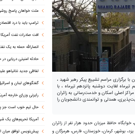
ملت خواهان پاسخ روش
ترامپ باید با درد اقتصاد
افت صادرات نفت آمریکا به پای
انصارالله حمله به یک نف
حادثه امنیتی دریایی در
لفاظی جدید نتانیاهو علیه
با برگزاری مراسم تشییع پیکر رهبر شهید ،
گفتگوهای لبنان و اسرائیل 
تیرماه لغایت دوشنبه پانزدهم تیرماه ، با
مراکز اصلی اسکان و خدمت‌رسانی به زائران
رایزنی وزرای خارجه آمریک
یت‌پذیری، همدلی و توانمندی دانشجویان را
حال تیم خوب است جز پن
آمریکا تحریم‌های یک شرکت ه
 خوابگاه حافظ میزبان حدود هزار نفر از زائران
 یزد، بوشهر، کرمان، خوزستان، فارس، هرمزگان و
پیش‌نویس توافق میان ای