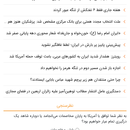
هفته جاری فقط ۶ نفتکش از تنگه عبور کردند
علت انتخاب مجدد همتی برای بانک مرکزی مشخص شد: پزشکیان هنوز هم متوجه نشده است چرا همتی استیضاح شد!
«ایران امام رضا (ع)؛ خون‌خواه و جان‌فدا» شعار محوری دهه پایانی صفر شد
پیش‌بینی پاییز پر بارش در ایران؛ لطفا غافلگیر نشوید
رویترز: هشدار شدید ایران به کشورهای عربی، باعث توقف حمله آمریکا شد
اجازه باز شدن مسیر دوم در تنگه هرمز را نخواهیم داد
چرا حتی منتقدان هم زیر پرچم شهید عباس بابایی ایستادند؟
دستگیری عامل انتشار مطالب توهین‌آمیز علیه زائران اربعین در فضای مجازی
نظرسنجی
به نظر شما توافق با آمریکا به پایان مخاصمات می‌انجامد یا دوباره شاهد یک
درگیری تمام عیار خواهیم بود؟
پایان مخاصمات