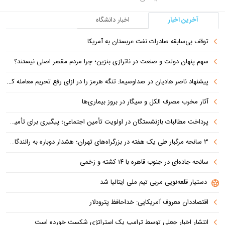
آخرین اخبار
اخبار دانشگاه
توقف بی‌سابقه صادرات نفت عربستان به آمریکا
سهم پنهان دولت و صنعت در ناترازی بنزین؛ چرا مردم مقصر اصلی نیستند؟
پیشنهاد ناصر هادیان در صداوسیما: تنگه هرمز را در ازای رفع تحریم معامله کنیم
آثار مخرب مصرف الکل و سیگار در بروز بیماری‌ها
پرداخت مطالبات بازنشستگان در اولویت تأمین اجتماعی؛ پیگیری برای تأمین منابع ادامه دارد
۳ سانحه مرگبار طی یک هفته در بزرگراه‌های تهران؛ هشدار دوباره به رانندگان و عابران
سانحه جاده‌ای در جنوب قاهره با ۱۴ کشته و زخمی
دستیار قلعه‌نویی مربی تیم ملی ایتالیا شد
اقتصاددان معروف آمریکایی: خداحافظ پترودلار
انتشار اخبار جعلی توسط ترامپ یک استراتژی شکست خورده است