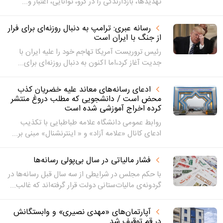
تهدیدها، بازدارندگی را در گرو، توانایی، اعتبار و...
رسانه عبری: ترامپ به دنبال روزنه‌ای برای فرار
از جنگ با ایران است
رئیس تروریست آمریکا تهاجم خود را علیه ایران با
جدیت آغاز کرد،اما اکنون به دنبال روزنه‌ای برای...
ادعای رسانه‌های معاند علیه خضریان کذب
محض است / دانشجویی که مطلب دروغ منتشر
کرده اخراج آموزشی شده است
روابط عمومی دانشگاه علامه طباطبایی با تکذیب
ادعای کانال «علامه آزاد» و « اینترنشنال» مبنی بر...
فشار مالیاتی در سال بی‌پولی رسانه‌ها
با حکم مجلس در شرایطی از سه سال قبل رسانه‌ها در
گردونه‌ی مالیات‌ستانی دولت قرار گرفته‌اند که غالب...
آپارتمان‌های «مهدی نصیری» و وابستگانش
در قم توقیف شد