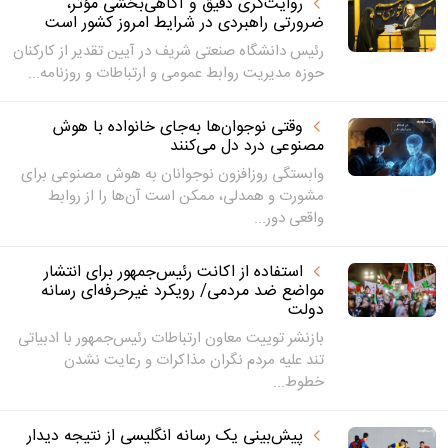
روایت‌گری دقیق و آگاهی‌بخشی مؤثر،
ضرورتی راهبردی در شرایط امروز کشور است
رئیس دانشگاه صنعتی شریف در آیین تقدیر از کارکنان
حوزه مدیریت روابط عمومی و ارتباطات و روزنامه...
وقتی نوجوان‌ها به‌جای خانواده با هوش
مصنوعی درد دل می‌کنند
وابستگی روزافزون نوجوانان به هوش مصنوعی برای
مشورت و همدلی، ممکن است آن‌ها را از روابط
واقعی دور...
استفاده از اکانت رئیس‌جمهور برای انتشار
مواضع ضد مردمی/ رویکرد غیرحرفه‌ای رسانه
دولت
بازنشر توییت معاون ارتباطات رئیس‌جمهور با ادبیاتی
تند علیه مردم نگران مذاکرات و رعایت نشدن
خطوط...
پیش‌بینی یک رسانه انگلیسی از نتیجه دیدار