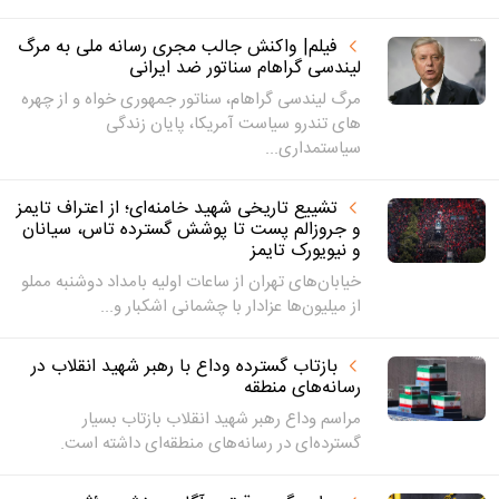
فیلم| واکنش جالب مجری رسانه ملی به مرگ
لیندسی گراهام سناتور ضد ایرانی
مرگ لیندسی گراهام، سناتور جمهوری خواه و از چهره
های تندرو سیاست آمریکا، پایان زندگی
سیاستمداری...
تشییع تاریخی شهید خامنه‌ای؛ از اعتراف تایمز
و جروزالم پست تا پوشش گسترده تاس، سیانان
و نیویورک تایمز
خیابان‌های تهران از ساعات اولیه بامداد دوشنبه مملو
از میلیون‌ها عزادار با چشمانی اشکبار و...
بازتاب گسترده وداع با رهبر شهید انقلاب در
رسانه‌های منطقه
مراسم وداع رهبر شهید انقلاب بازتاب بسیار
گسترده‌ای در رسانه‌های منطقه‌ای داشته است.