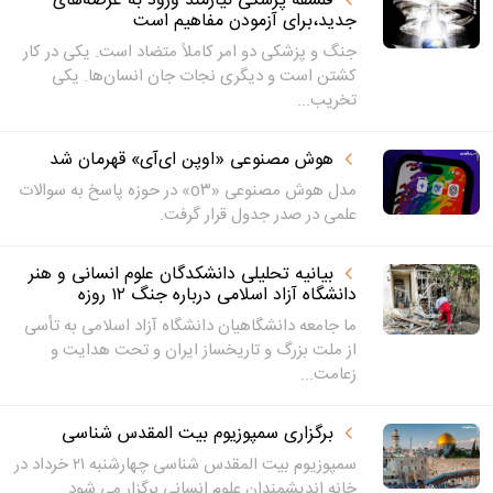
فلسفه پزشکی نیازمند ورود به عرصه‌های
جدید،برای آزمودن مفاهیم است
جنگ و پزشکی دو امر کاملاً متضاد است. یکی در کار
کشتن است و دیگری نجات جان انسان‌ها. یکی
تخریب...
هوش مصنوعی «اوپن ای‌آی» قهرمان شد
مدل هوش مصنوعی «o۳» در حوزه پاسخ به سوالات
علمی در صدر جدول قرار گرفت.
بیانیه تحلیلی دانشکدگان علوم انسانی و هنر
دانشگاه آزاد اسلامی درباره جنگ ۱۲ روزه
ما جامعه دانشگاهیان دانشگاه آزاد اسلامی به تأسی
از ملت بزرگ و تاریخ­ساز ایران و تحت هدایت و
زعامت...
برگزاری سمپوزیوم بیت المقدس شناسی
سمپوزیوم بیت المقدس شناسی چهارشنبه ۲۱ خرداد در
خانه اندیشمندان علوم انسانی برگزار می شود.