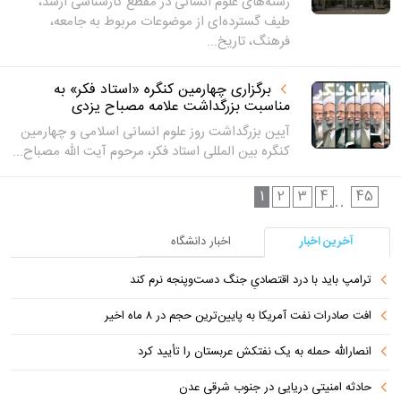
رشته‌های علوم انسانی در مقطع کارشناسی ارشد،
طیف گسترده‌ای از موضوعات مربوط به جامعه،
فرهنگ، تاریخ...
برگزاری چهارمین کنگره «استاد فکر» به
مناسبت بزرگداشت علامه مصباح یزدی
آیین بزرگداشت روز علوم انسانی اسلامی و چهارمین
کنگره بین المللی استاد فکر، مرحوم آیت الله مصباح...
1
2
3
4
45
...
آخرین اخبار
اخبار دانشگاه
ترامپ باید با درد اقتصادیِ جنگ دست‌و‌پنجه نرم کند
افت صادرات نفت آمریکا به پایین‌ترین حجم در ۸ ماه اخیر
انصارالله حمله به یک نفتکش عربستان را تأیید کرد
حادثه امنیتی دریایی در جنوب شرقی عدن