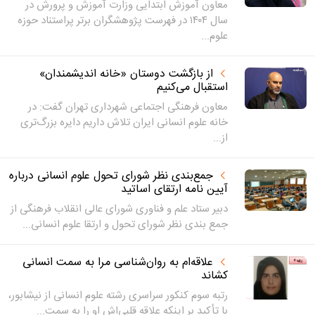
معاون آموزش ابتدایی وزارت آموزش و پرورش در
سال ۱۴۰۴ در فهرست پژوهشگران برتر پراستناد حوزه
علوم...
از بازگشت دوستان «خانه اندیشمندان»
استقبال می‌کنیم
معاون فرهنگی اجتماعی شهرداری تهران گفت: در
خانه علوم انسانی ایران تلاش داریم دایره بزرگ‌تری
از...
جمع‌بندی نظر شورای تحول علوم انسانی درباره
آیین نامه ارتقای اساتید
دبیر ستاد علم و فناوری شورای عالی انقلاب فرهنگی از
جمع بندی نظر شورای تحول و ارتقا علوم انسانی...
علاقه‌ام به روان‌شناسی مرا به سمت انسانی
کشاند
رتبه سوم کنکور سراسری رشته علوم انسانی از نیشابور،
با تأکید بر اینکه علاقه قلبی‌اش او را به سمت...