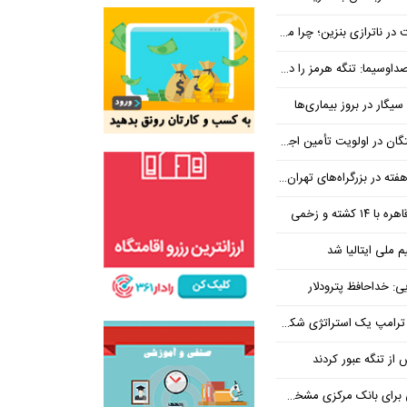
بنزین؛ چرا مردم مقصر اصلی نیستند؟
هرمز را در ازای رفع تحریم معامله کنیم
یگار در بروز بیماری‌ها
جتماعی؛ پیگیری برای تأمین منابع ادامه دارد
کشته و زخمی
م ملی ایتالیا شد
ی: خداحافظ پترودلار
 یک استراتژی شکست خورده است
یان هنوز هم متوجه نشده است چرا همتی استیضاح شد!