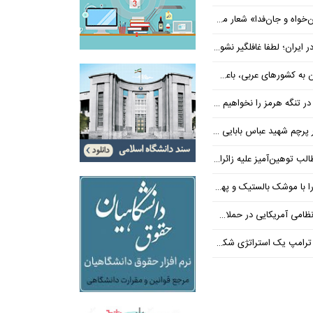
‌فدا» شعار محوری دهه پایانی صفر شد
 ایران؛ لطفا غافلگیر نشوید
ی عربی، باعث توقف حمله آمریکا شد
 تنگه هرمز را نخواهیم داد
 شهید عباس بابایی ایستادند؟
یز علیه زائران اربعین در فضای مجازی
 بالستیک و پهپاد در هم شکستیم
 یک استراتژی شکست خورده است