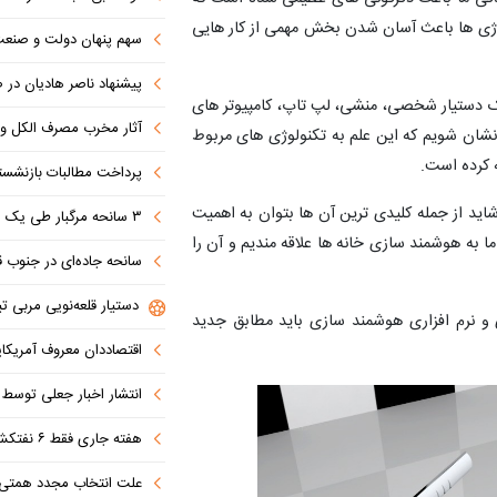
لوژی ها باعث آسان شدن بخش مهمی از کار هایی
سهم پنهان دولت و صنعت در ناترازی 
پیشنهاد ناصر هادیان در صداوسیما: تنگه 
یک دستیار شخصی، منشی، لپ تاپ، کامپیوتر های
آثار مخرب مصرف الکل و س
ر نشان شویم که این علم به تکنولوژی های مربوط
ه کرده است.
پرداخت مطالبات بازنشستگان در اولویت تأمین ا
اید از جمله کلیدی ترین آن ها بتوان به اهمیت
۳ سانحه مرگبار طی یک هفته در بزرگراه‌های تهران؛ هشدار دوباره به رانندگان و عابران
ا به هوشمند سازی خانه ها علاقه مندیم و آن را
سانحه جاده‌ای در جنوب قاهره با ۱۴ 
دستیار قلعه‌نویی مربی تی
 نرم افزاری هوشمند سازی باید مطابق جدید
اقتصاددان معروف آمریکای
انتشار اخبار جعلی توسط ترامپ
هفته جاری فقط ۶ نفتکش از تنگه عبور کردند
علت انتخاب مجدد همتی برای بانک مرکزی مشخص شد: پزشک