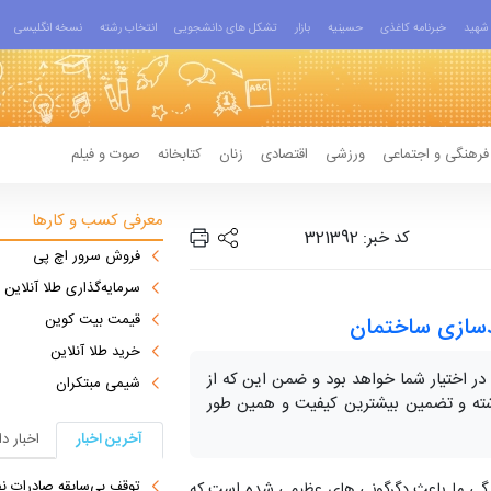
شهید
خبرنامه کاغذی
حسینیه
بازار
تشکل های دانشجویی
انتخاب رشته
نسخه انگلیسی
فرهنگی و اجتماعی
ورزشی
اقتصادی
زنان
کتابخانه
صوت و فیلم
معرفی کسب و کارها
کد خبر: 321392
فروش سرور اچ پی
سرمایه‌گذاری طلا آنلاین
قیمت بیت کوین
دسازی ساختمان
خرید طلا آنلاین
 در اختیار شما خواهد بود و ضمن این که از
شیمی مبتکران
داشته و تضمین بیشترین کیفیت و همین طور
آخرین اخبار
اخبار د
توقف بی‌سابقه صادرات نف
زندگی ما باعث دگرگونی های عظیمی شده است که