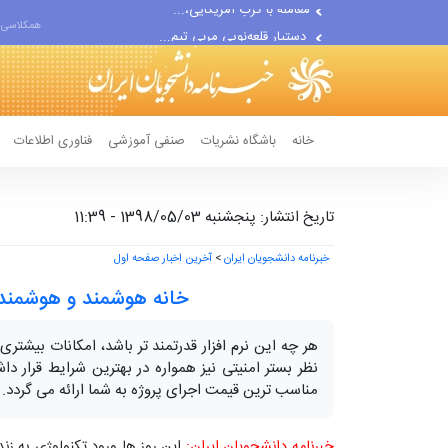
دستیار قلعه‌نویی مربی تیم...
همکلاسی 
اقتصاددان معروف آمریکایی:...
انتشار اخبار جعلی توسط...
خانه
باشگاه نشریات
صنفی آموزشی
فناوری اطلاعات
تاریخ انتشار: پنجشنبه 1398/05/03 - 11:39
خبرنامه دانشجویان ایران
>
آخرین اخبار صفحه اول
خانه هوشمند و هوشمن
هر چه این نرم افزار قدرتمند تر باشد، امکانات بیشتری
نظر بستر امنیتی نیز همواره در بهترین شرایط قرار 
مناسب ترین قیمت اجرای پروژه به شما ارائه می گردد.
خبرنامه دانشجویان ایران:
این روز ها ورود تکنولوژی به 