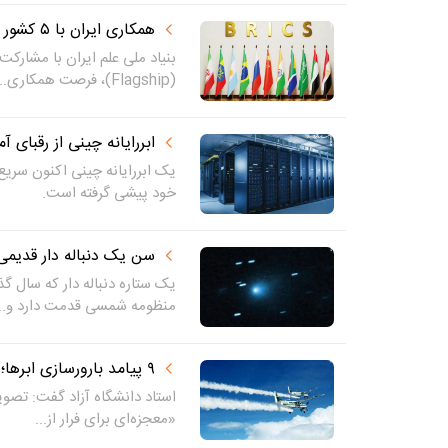
همکاری ایران با ۵ کشور در «پروژه‌های پرچم‌دار»
بنیاد ملی علم ایران با مشارکت 
(Flagship)، فرصت همکاری...
ابررایانه چینی از رقبای آ
یک ابررایانه چینی اکنون سریع‌
خود پیشی گرفته است.
سن یک دنباله دار قدیم
یک ستاره دنباله دار که سال گذش
منظومه شمسی قدمت دارد و...
۹ پیامد بارورسازی ابرها؛ شایعه ابر دزدی فاقد مبنای علمی است
استاد دانشگاه آزاد گفت: تصویر
«معجزه‌ای برای فرار از...