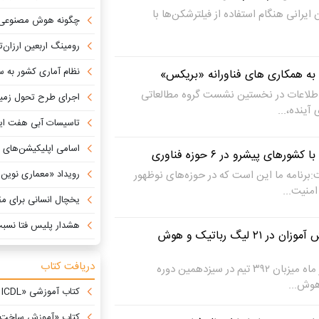
 ایرانی هنگام استفاده از فیلترشکن‌ها با
چگونه هوش مصنوعی 
رومینگ اربعین ارزان‌ت
نظام آماری کشور به سمت استفاده از داده‌ه
 به همکاری های فناورانه «بریکس»
 اطلاعات در نخستین نشست گروه مطالعاتی
اجرای طرح تحول زمین‌شناسی دریایی استان ما
ینده،...
تاسیسات آبی هفت ایالت
اسامی اپلیکیشن‌های دورا
ای پیشرو در ۶ حوزه‌ فناوری
رنامه ما این است که در حوزه‌های نوظهور
رویداد «معماری نوین حکمرا
منیت...
یخچال انسانی برای مقابل
هشدار پلیس فتا نسبت به پ
رقابت دانشجویان و دانش آموزان در ۲۱ لیگ رباتیک و هوش
دریافت کتاب
دانشگاه صنعتی امیرکبیر ۲۶ تیر ماه میزبان ۳۹۲ تیم در سیزدهمین دوره
هوش...
کتاب آموزشی «ICDL با زبانی نو» +دانلود