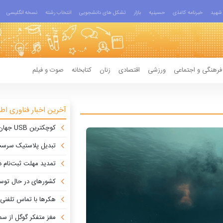
شهید
خبرنامه کاغذی
حسینیه
بازار
تشکل های دانشجویی
انتخاب رشته
نسخه انگلیسی
فرهنگی و اجتماعی
ورزشی
اقتصادی
زنان
کتابخانه
صوت و فیلم
آخرین اخبار فناوری اط
کوچکترین USB جهان، فضای بیشتری از «آیفون ۱۷» دارد!
تبدیل پلاستیک سرسخت PVC به ماده روان‌کننده
تمدید مهلت ثبت‌نام دومین نمای
کشورهای در حال توسعه چگونه از 
هکرها با تماس تلفنی شرک
مغز متفکر گوگل از سم