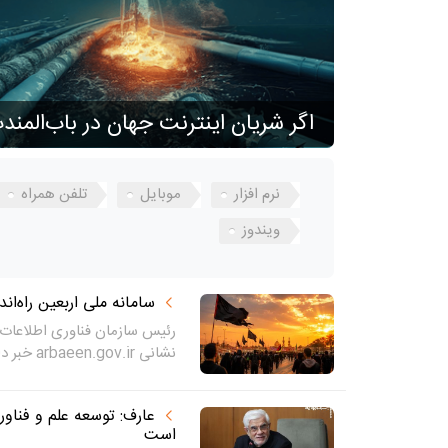
اگر شریان اینترنت جهان در باب‌المن
نرم افزار
موبایل
تلفن همراه
ویندوز
سامانه ملی اربعین راه‌ان
رئیس سازمان فناوری اطلاعات ای
نشانی arbaeen.gov.ir خبر داد...
عارف: توسعه علم و فناو
است