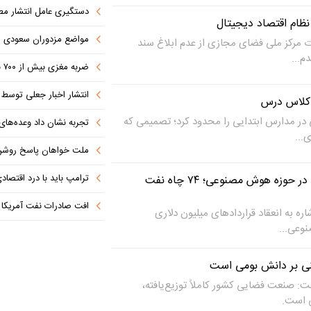
دستگیری عامل انتشار مطالب توهین‌آم
 نظام اقتصاد دیجیتال
مواضع مزدوران سعودی را با موشک
ت مرکز ملی فضای مجازی از عدم ابلاغ سند
م...
ضربه مغزی بیش از ۷۰۰ نظامی آمریکایی در حملات ایران
انتشار اخبار جعلی توسط ترامپ
کلاس درس
در مدارس ابتدایی را محدود کرد؛ تصمیمی که
تجربه نشان داد وعده‌های بیرونی
...
ملت خواهان پاسخ روش
ترامپ باید با درد اقتصاد
قراردادهای میلیون دلاری در حوزه هوش مصنوعی؛ ۷۴ چاه نفت
افت صادرات نفت آمریکا به پای
ه به انعقاد قراردادهای میلیون دلاری
نوعی...
ی بر دانش بومی است
: صنعت فضایی کشور کاملاً توزیع‌یافته،
ی است.