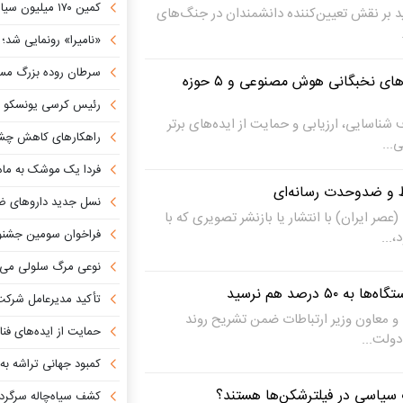
کمین ۱۷۰ میلیون سیاه‌چاله در حیاط خلوت کهکشان راه شیری!
ید بر نقش تعیین‌کننده دانشمندان در جنگ‌های
«نامیرا» رونمایی شد؛ جامع‌ترین بان
سرطان روده بزرگ مس
سرمایه‌گذاری روی هسته‌های نخبگانی هوش مصنوعی و ۵ حوزه
رئیس کرسی یونسکو در زمینه ترویج علم ب
 شناسایی، ارزیابی و حمایت از ایده‌های برتر
راهکارهای کاهش چشمگیر مصر
...
فردا یک موشک به ماه
ط و ضدوحدت رسانه‌ای
نسل جدید داروهای ضد
صر ایران) با انتشار یا بازنشر تصویری که با
فراخوان سومین جشنواره ملی ترویج نجوم «ا
...
نوعی مرگ سلولی می‌تواند سر
 درصد هم نرسید
تأکید مدیرعامل شرکت زیرساخت بر 
و معاون وزیر ارتباطات ضمن تشریح روند
حمایت از ایده‌های فناورانه و م
ولت...
کمبود جهانی تراشه به
سیاسی در فیلترشکن‌ها هستند؟
کشف سیاه‌چاله سرگردان در م