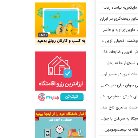
یکس» نیامده رفت!
ایع ریخته‌گری در ایران
وپن‌ای‌آی» و «آنتروپیک»
 تحولی نوین در امنیت مرزها
ینی ضایعات غذایی کلید خورد
 شبح‌وار حلقه زحل
 مسیر ارتقای کیفیت خدمات دیجیتال
رای تقویت GPS مجوز گرفت
، هرگز مقاله علمی منتشر نکرده‌اند
بری کاخ سفید از عموم مردم!
ا جراحی پیشرفته در پژوهشگاه رویان
یست‌ودومین کنفرانس ژئوفیزیک