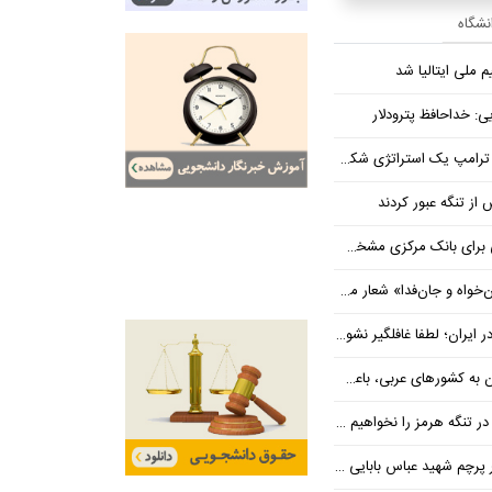
انشگاه
م ملی ایتالیا شد
ی: خداحافظ پترودلار
 یک استراتژی شکست خورده است
یان هنوز هم متوجه نشده است چرا همتی استیضاح شد!
‌فدا» شعار محوری دهه پایانی صفر شد
 ایران؛ لطفا غافلگیر نشوید
ی عربی، باعث توقف حمله آمریکا شد
 تنگه هرمز را نخواهیم داد
 شهید عباس بابایی ایستادند؟