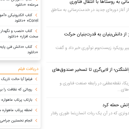
ی به روستاها با انتقال فناوری
مرحله» +دانلود
از آغاز دوره‌ای جدید در خدمت‌رسانی به مناطق
کتاب الکترونیکی «آ
Corel» +دانلود
کتاب «نصب و نگهداری
از دانش‌بنیان به قدرت‌بنیان حرکت
سخت افزار» +دانلود
کتاب «دانش فنی پایه ش
یر رویکرد زیست‌بوم نوآوری خبر داد و گفت
+دانلود
دریافت فیلم
نگتن؛ از لابی‌گری تا تسخیر صندوق‌های
فیلم| آیا حالت تاریک واقعاً
ات میان‌دوره‌ای ۲۰۲۶ آمریکا، نقطه‌عطفی در رابطه صنعت فناوری و
ای...
روباتی که نظافت را بر
بازتاب پرتاب ماهواره چمران ۱ در رسانه‌ه
رانش حمله کرد
لحظه پرتاب ماهواره چمران ۱ با ماهواره بر قا
ونزی که در آن یک ربات انسان‌نما طوری رفتار
انجام نخستین جراحی مغز با تکنولو