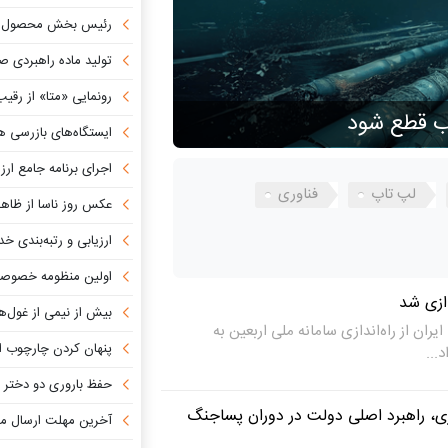
رئیس بخش محصول «ا
تولید ماده راهبردی صن
رونمایی «متا» از رقیب «ا
دب قطع شود
ایستگاه‌های بازرسی هوشمند؛
اجرای برنامه جامع ارزش آفر
لپ تاپ
فناوری
عکس روز ناسا از ظاهر
ارزیابی و رتبه‌بندی خدمات ابری در
اولین منظومه خصوصی جهان ب
دازی شد
بیش از نیمی از غول‌های هوش مصنوعی
ران از راه‌اندازی سامانه ملی اربعین به
پنهان کردن چارچوب امنیت سای
حفظ باروری دو دختر مبتلا به سرطان ب
ری، راهبرد اصلی دولت در دوران پساجنگ
آخرین مهلت ارسال مقاله به ب