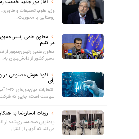
آغاز دور جدید خدمت رسان
وزیر علوم، تحقیقات و فناوری، 
روستایی با محوریت...
معاون علمی رئیس‌جمهور: 
می‌کنیم
معاون علمی رئیس‌جمهور از تغی
مسیر کشور از دانش‌بنیان به...
نفوذ هوش مصنوعی در واش
رأی
انتخاب
سیاست است؛ جایی که شرکت‌ه
روبات انسان‌نما به همکا
ویدئویی صحنه‌سازی‌شده از اند
می‌کند که گویی از کنترل...