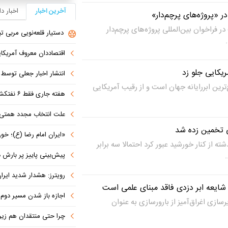
آخرین اخبار
اخبار د
در فراخوان بین‌المللی پروژه‌های پرچم‌دار
دستیار قلعه‌نویی مربی تی
اقتصاددان معروف آمریکای
مریکایی جلو زد
انتشار اخبار جعلی توسط ترامپ
ترین ابررایانه جهان است و از رقیب آمریکایی
هفته جاری فقط ۶ نفتکش از تنگه عبور کردند
علت انتخاب مجدد همتی برای بانک مرکزی مشخص شد: پزشک
ی تخمین زده شد
«ایران امام رضا (ع)؛ خون‌خواه و جان
ته از کنار خورشید عبور کرد احتمالا سه برابر
پیش‌بینی پاییز پر بارش در
رویترز: هشدار شدید ایران به کشورها
اجازه باز شدن مسیر دوم در
سازی اغراق‌آمیز از بارورسازی به عنوان
چرا حتی منتقدان هم زیر پرچم