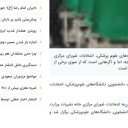
«ایران امام رضا (ع)؛ خون‌خواه و جان
پیش‌بینی پاییز پر بارش در
رویترز: هشدار شدید ایران به کشورها
اجازه باز شدن مسیر دوم در
چرا حتی منتقدان هم زیر پرچم
ای علوم‌ پزشکی، انتخابات شورای مرکزی
جه، اما و اگرهایی است که از سوی برخی از
دستگیری عامل انتشار مطالب توهین‌آم
 است.
مواضع مزدوران سعودی را با موشک
در حاشیه نشست فعالان نشریات دانشجویی دانشگاه‌های علوم‌‎پزشکی، انتخابات
ضربه مغزی بیش از ۷۰۰ نظامی آمریکایی در حملات ایران
انتشار اخبار جعلی توسط ترامپ
ن
»؛
انتخابات شورای مرکزی خانه نشریات وزارت
نشجویی دانشگاه‌های علوم‌پزشکی برگزار شد و