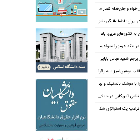
‌فدا» شعار محوری دهه پایانی صفر شد
 ایران؛ لطفا غافلگیر نشوید
ی عربی، باعث توقف حمله آمریکا شد
 تنگه هرمز را نخواهیم داد
 شهید عباس بابایی ایستادند؟
یز علیه زائران اربعین در فضای مجازی
 بالستیک و پهپاد در هم شکستیم
 یک استراتژی شکست خورده است