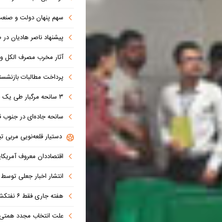
سهم پنهان دولت و صنعت در ناترازی 
پیشنهاد ناصر هادیان در صداوسیما: تنگه 
آثار مخرب مصرف الکل و س
پرداخت مطالبات بازنشستگان در اولویت تأمین ا
۳ سانحه مرگبار طی یک هفته در بزرگراه‌های تهران؛ هشدار دوباره به رانندگان و عابران
سانحه جاده‌ای در جنوب قاهره با ۱۴ 
دستیار قلعه‌نویی مربی تی
اقتصاددان معروف آمریکای
انتشار اخبار جعلی توسط ترامپ
هفته جاری فقط ۶ نفتکش از تنگه عبور کردند
علت انتخاب مجدد همتی برای بانک مرکزی مشخص شد: پزشک