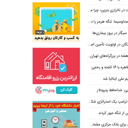
بنزین؛ چرا مردم مقصر اصلی نیستند؟
هرمز را در ازای رفع تحریم معامله کنیم
یگار در بروز بیماری‌ها
جتماعی؛ پیگیری برای تأمین منابع ادامه دارد
کشته و زخمی
م ملی ایتالیا شد
ی: خداحافظ پترودلار
 یک استراتژی شکست خورده است
یان هنوز هم متوجه نشده است چرا همتی استیضاح شد!