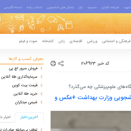
شهید
خبرنامه کاغذی
حسینیه
بازار
تشکل های دانشجویی
انتخاب رشته
نسخه انگلیسی
فرهنگی و اجتماعی
ورزشی
اقتصادی
زنان
کتابخانه
صوت و فیلم
معرفی کسب و کارها
کد خبر: 206923
فروش سرور اچ پی
سرمایه‌گذاری طلا آنلاین
قیمت بیت کوین
ه‌های علوم‌پزشکی چه می‌گذرد؟
خرید طلا آنلاین
انشجویی وزارت بهداشت +عکس و
شیمی مبتکران
آخرین اخبار
اخبار د
توقف بی‌سابقه صادرات نف