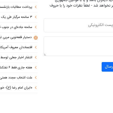
ید دیگران باشد و یا با قوانین جمهوری
 نخواهد شد - لطفاً نظرات خود را با حروف
پرداخت مطالبات بازنشستگان در اولویت تأمین ا
۳ سانحه مرگبار طی یک هفته در بزرگراه‌های تهران؛ هشدار دوباره به رانندگان و عابران
سانحه جاده‌ای در جنوب قاهره با ۱۴ 
دستیار قلعه‌نویی مربی تی
اقتصاددان معروف آمریکای
انتشار اخبار جعلی توسط ترامپ
رسال
هفته جاری فقط ۶ نفتکش از تنگه عبور کردند
علت انتخاب مجدد همتی برای بانک مرکزی مشخص شد: پزشک
«ایران امام رضا (ع)؛ خون‌خواه و جان