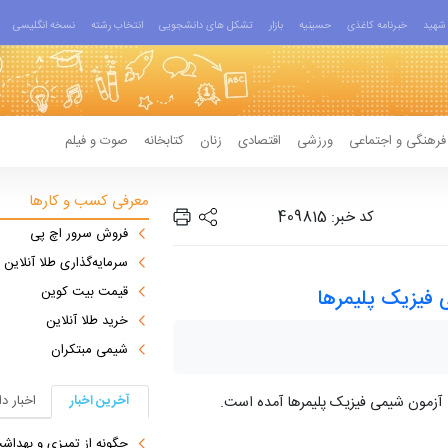
شهید
خبرنامه کاغذی
حسینیه
بازار
تشکل های دانشجویی
انتخاب رشته
نسخه انگلیسی
فرهنگی و اجتماعی
ورزشی
اقتصادی
زنان
کتابخانه
صوت و فیلم
معرفی کسب و کارها
کد خبر: 409815
فروش سرور اچ پی
سرمایه‌گذاری طلا آنلاین
قیمت بیت کوین
 فیزیک پلیمرها
خرید طلا آنلاین
شیمی مبتکران
آخرین اخبار
اخبار د
ه آزمون شیمی فیزیک پلیمرها آمده است.
چگونه از تمیزی و بهدا