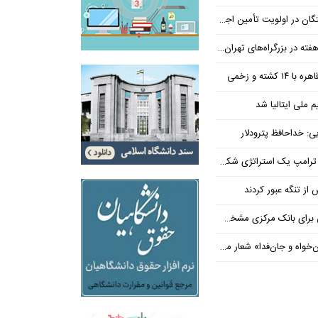
جتماعی؛ پیگیری برای تأمین منابع ادامه دارد
کشته و زخمی
م ملی ایتالیا شد
ی: خداحافظ پترودلار
 یک استراتژی شکست خورده است
یان هنوز هم متوجه نشده است چرا همتی استیضاح شد!
‌فدا» شعار محوری دهه پایانی صفر شد