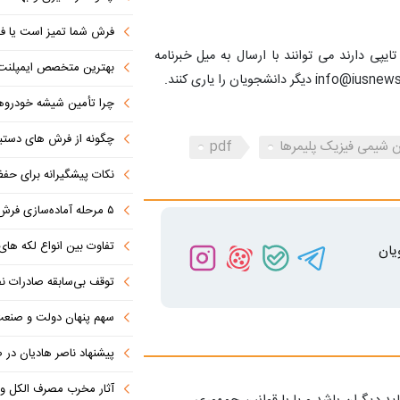
فرش شما تمیز است یا فق
پی دارند می توانند با ارسال به میل خبرنامه
بهترین متخصص ایمپلنت دندان را با این ۷ 
چرا تأمین شیشه خودروهای وار
چگونه از فرش های دستباف 
ن شیمی فیزیک پلیمرها
pdf
نکات پیشگیرانه برای حف
۵ مرحله آماده‌سازی فرش برای شستشوی حرفه‌ای
تفاوت‌ بین انواع لکه های ف
یان
توقف بی‌سابقه صادرات نف
سهم پنهان دولت و صنعت در ناترازی 
پیشنهاد ناصر هادیان در صداوسیما: تنگه 
آثار مخرب مصرف الکل و س