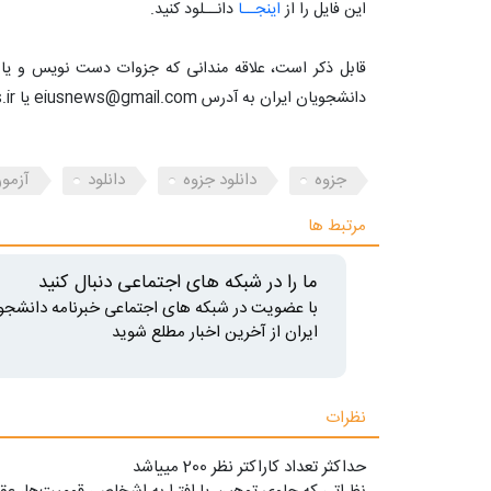
این فایل را از
اینجــا
دانــلود کنید.
قابل ذکر است، علاقه مندانی که جزوات دست نویس و یا تای
دانشجویان ایران به آدرس eiusnews@gmail.com یا info@iusnews.ir دیگر دانشجویان را یاری کنند.
جزوه
دانلود جزوه
دانلود
آزمو
مرتبط ها
ما را در شبکه های اجتماعی دنبال کنید
با عضویت در شبکه های اجتماعی خبرنامه دانشجو
ایران از آخرین اخبار مطلع شوید
نظرات
حداکثر تعداد کاراکتر نظر 200 ميياشد