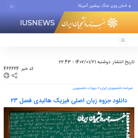
اذعان وزیر جنگ پیشین آمریکا...
دو مشکل جدی ترامپ از نگاه...
سال تحصیلی جدید حضوری آغاز...
تاریخ انتشار: دوشنبه 1402/01/21 - 22:43
کد خبر: 466664
خبرنامه دانشجویان ایران
>
جزوات دانشجویی
دانلود جزوه زبان اصلی فیزیک هالیدی فصل ۲۳