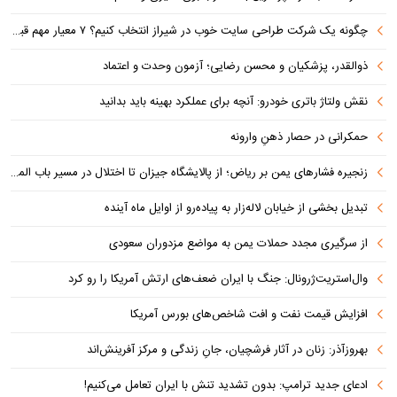
چگونه یک شرکت طراحی سایت خوب در شیراز انتخاب کنیم؟ ۷ معیار مهم قبل از سفارش سایت
ذوالقدر، پزشکیان و محسن رضایی؛ آزمون وحدت و اعتماد
نقش ولتاژ باتری خودرو: آنچه برای عملکرد بهینه باید بدانید
حمکرانی در حصار ذهنِ وارونه
زنجیره فشارهای یمن بر ریاض؛ از پالایشگاه جیزان تا اختلال در مسیر باب المندب
تبدیل بخشی از خیابان لاله‌زار به پیاده‌رو از اوایل ماه آینده
از سرگیری مجدد حملات یمن به مواضع مزدوران سعودی
وال‌استریت‌ژرونال: جنگ با ایران ضعف‌های ارتش آمریکا را رو کرد
افزایش قیمت نفت و افت شاخص‌های بورس آمریکا
بهروزآذر: زنان در آثار فرشچیان، جانِ زندگی و مرکز آفرینش‌اند
ادعای جدید ترامپ: بدون تشدید تنش با ایران تعامل می‌کنیم!