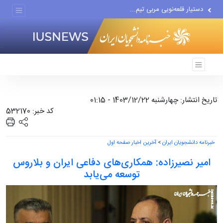
دستیار قلعه‌نویی مربی تیم...
اقتصاددان معروف آمریکایی:...
انتشار اخبار جعلی توسط...
تاریخ انتشار: چهارشنبه 1403/12/22 - 01:15
کد خبر: 532170
خبرنامه دانشجویان ایران
>
آخرین اخبار صفحه اول
امیر نصیرزاده: همکاری‌های دفاعی ایران و بلاروس
توسعه می‌یابد