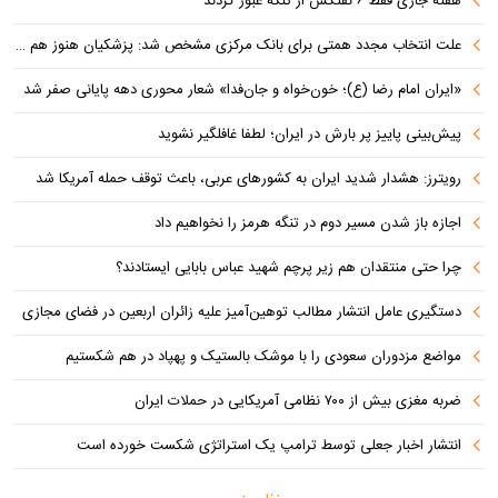
هفته جاری فقط ۶ نفتکش از تنگه عبور کردند
علت انتخاب مجدد همتی برای بانک مرکزی مشخص شد: پزشکیان هنوز هم متوجه نشده است چرا همتی استیضاح شد!
«ایران امام رضا (ع)؛ خون‌خواه و جان‌فدا» شعار محوری دهه پایانی صفر شد
پیش‌بینی پاییز پر بارش در ایران؛ لطفا غافلگیر نشوید
رویترز: هشدار شدید ایران به کشورهای عربی، باعث توقف حمله آمریکا شد
اجازه باز شدن مسیر دوم در تنگه هرمز را نخواهیم داد
چرا حتی منتقدان هم زیر پرچم شهید عباس بابایی ایستادند؟
دستگیری عامل انتشار مطالب توهین‌آمیز علیه زائران اربعین در فضای مجازی
مواضع مزدوران سعودی را با موشک بالستیک و پهپاد در هم شکستیم
ضربه مغزی بیش از ۷۰۰ نظامی آمریکایی در حملات ایران
انتشار اخبار جعلی توسط ترامپ یک استراتژی شکست خورده است