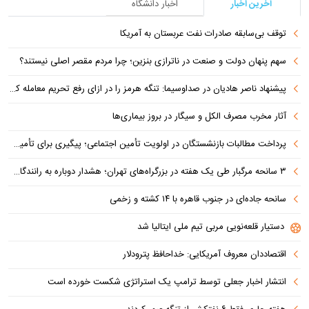
آخرین اخبار
اخبار دانشگاه
توقف بی‌سابقه صادرات نفت عربستان به آمریکا
سهم پنهان دولت و صنعت در ناترازی بنزین؛ چرا مردم مقصر اصلی نیستند؟
پیشنهاد ناصر هادیان در صداوسیما: تنگه هرمز را در ازای رفع تحریم معامله کنیم
آثار مخرب مصرف الکل و سیگار در بروز بیماری‌ها
پرداخت مطالبات بازنشستگان در اولویت تأمین اجتماعی؛ پیگیری برای تأمین منابع ادامه دارد
۳ سانحه مرگبار طی یک هفته در بزرگراه‌های تهران؛ هشدار دوباره به رانندگان و عابران
سانحه جاده‌ای در جنوب قاهره با ۱۴ کشته و زخمی
دستیار قلعه‌نویی مربی تیم ملی ایتالیا شد
اقتصاددان معروف آمریکایی: خداحافظ پترودلار
انتشار اخبار جعلی توسط ترامپ یک استراتژی شکست خورده است