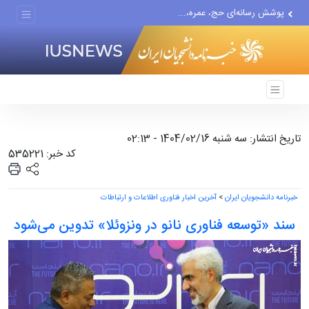
پوشش رسانه‌ای حج، عمره،...
هیچ واحد تولیدی در تهران...
گزارش رسانه آمریکایی از...
تاریخ انتشار: سه شنبه 1404/02/16 - 02:13
کد خبر: 535221
خبرنامه دانشجویان ایران
>
آخرین اخبار فناوری اطلاعات و ارتباطات
سند «توسعه فناوری نانو در ونزوئلا» تدوین می‌شود