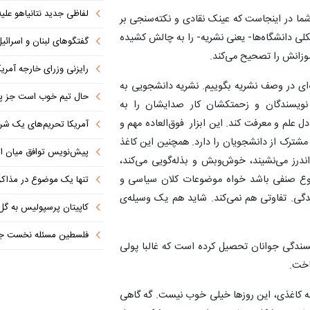
لفاظی جدید نتانیاهو علیه
ا شما در اینجاست که عینک نقادی و نکته‌سنجی بر
لی دانشگاه‌ها- یعنی نشریه- را به چالش کشیده
گفتگوهای لبنان و اسرائیل 
موزانش را تصحیح می‌کند.
رایزنی وزرای خارجه آمریک
‌ای در وصف نشریه بگوییم. نشریه دانشجویی به
حال تیم خوب است جز پن
 نویسندگان و زحمتکشان کار صدایشان را به
علم و معرفت کند. این ابزار فوق‌العاده مهم و
آمریکا تحریم‌های یک شرکت ه
ی مشترک از دانشجویان را دارد. همچنین این کاغذ
پیش‌نویس توافق میان ای
ندرز می‌نشیند، خوش‌وبش و بذله‌گویی می‌کند،
ضوع صنفی باشد خواه موضوعات کلان سیاسی و
تنها یک موضوع در مذاکرات ا
ی. تفاوتی هم نمی‌کند. شاید هم یک وسیله‌ی
کاپیتان پرسپولیس به گل
فلسطین مسئله نخست جها
ندگی جوانان تحصیل کرده است که غالبا پولی
اخت.
ه کاغذی، این روزها خیلی خوب نیست. گه گاهی