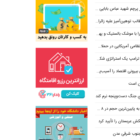
 شهید عباس بابایی ایستادند؟
یز علیه زائران اربعین در فضای مجازی
 بالستیک و پهپاد در هم شکستیم
 یک استراتژی شکست خورده است
 اقتصاد را آسیب‌پذیرتر می‌کند
ن است
یِ جنگ دست‌و‌پنجه نرم کند
ین‌ترین حجم در ۸ ماه اخیر
تکش عربستان را تأیید کرد
 جنوب شرقی عدن