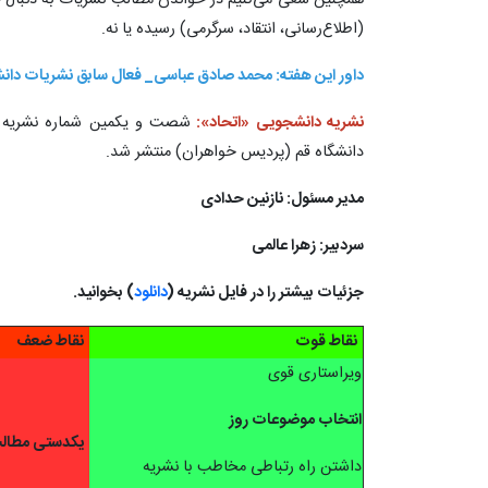
(اطلاع‌رسانی، انتقاد، سرگرمی) رسیده یا نه.
داور این هفته: محمد صادق عباسی_ فعال سابق نشریات دا
نشریه دانشجویی «اتحاد»:
شصت و یکمین شماره نشریه د
دانشگاه قم (پردیس خواهران) منتشر شد.
مدیر مسئول: نازنین حدادی
سردبیر: زهرا عالمی
جزئیات بیشتر را در فایل نشریه (
دانلود
) بخوانید.
نقاط قوت
نقاط ضعف
ویراستاری قوی
انتخاب موضوعات روز
یکدستی مطالب 
داشتن راه رتباطی مخاطب با نشریه