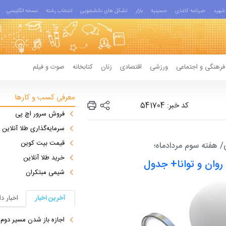
شهید
خبرنامه کاغذی
حسینیه
بازار
تشکل های دانشجویی
انتخاب رشته
نسخه انگلیسی
فرهنگی و اجتماعی
ورزشی
اقتصادی
زنان
کتابخانه
صوت و فیلم
معرفی کسب و کارها
کد خبر: 541704
فروش سرور اچ پی
سرمایه‌گذاری طلا آنلاین
قیمت بیت کوین
 هفته سوم مردادماه؛
خرید طلا آنلاین
 روان و توانا+ جدول
شیمی مبتکران
آخرین اخبار
اخبار د
اجازه باز شدن مسیر دوم در