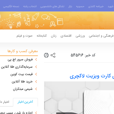
شهید
خبرنامه کاغذی
حسینیه
بازار
تشکل های دانشجویی
انتخاب رشته
نسخه انگلیسی
فرهنگی و اجتماعی
ورزشی
اقتصادی
زنان
کتابخانه
صوت و فیلم
معرفی کسب و کارها
کد خبر: 545616
فروش سرور اچ پی
سرمایه‌گذاری طلا آنلاین
قیمت بیت کوین
ی کارت ویزیت لاکچری
خرید طلا آنلاین
شیمی مبتکران
آخرین اخبار
اخبار د
اجازه باز شدن مسیر دوم در