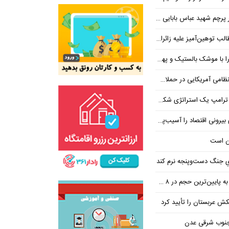
 شهید عباس بابایی ایستادند؟
یز علیه زائران اربعین در فضای مجازی
 بالستیک و پهپاد در هم شکستیم
 یک استراتژی شکست خورده است
 اقتصاد را آسیب‌پذیرتر می‌کند
ن است
یِ جنگ دست‌و‌پنجه نرم کند
ین‌ترین حجم در ۸ ماه اخیر
تکش عربستان را تأیید کرد
 جنوب شرقی عدن