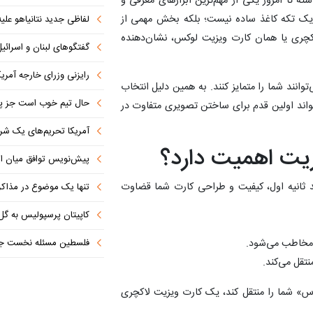
ته تا امروز یکی از مهم‌ترین ابزارهای معرفی و
ا یک تکه کاغذ ساده نیست؛ بلکه بخش مهمی از
لفاظی جدید نتانیاهو علیه
چری یا همان کارت ویزیت لوکس، نشان‌دهنده
گفتگوهای لبنان و اسرائیل 
رایزنی وزرای خارجه آمریک
وانند شما را متمایز کنند. به همین دلیل انتخاب
حال تیم خوب است جز پن
اند اولین قدم برای ساختن تصویری متفاوت در
آمریکا تحریم‌های یک شرکت ه
یت اهمیت دارد؟
پیش‌نویس توافق میان ای
 ثانیه اول، کیفیت و طراحی کارت شما قضاوت
تنها یک موضوع در مذاکرات ا
کاپیتان پرسپولیس به گل
مخاطب می‌شود.
فلسطین مسئله نخست جها
قل می‌کند.
اس» شما را منتقل کند، یک کارت ویزیت لاکچری