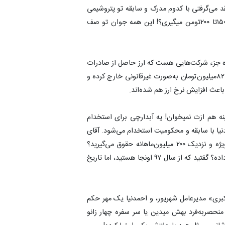
د می‌گرفتی با کدوم مدرک و سابقه تو پتروشیمی
جم استخدام رسمی شدی و به گفته نماینده تهران ماهی ۱۵۰تا ۲۰۰تومن میگیری؟! این همه جوان تو صف
ه جزء شرکت‌هایی هست که ارز حاصل از صادرات
رو برنگردانده‌اند و از این اختلاس، از جیب هر خانوار ایرانی ۸۲میلیون‌تومان به‌صورت غیرقانونی خارج کرده و
نه هم ازت نمیخوان! یه آبدارچی برای استخدام
یشینه باید ارائه بده بعد چجوری ‎علی‌احمدنیا با سابقه و محکومیت استخدام می‌شود. آقای
‎احمدنیا این چه رانتی هست که یک شبه می‌شوید مدیر ویژه و نزدیک ۲۰۰ میلیون‌ماهانه حقوق می‌گیرید؟
کجای نهج‌البلاغه اجازه استفاده از همچین رانتی رو به شما داده؟ گفتید که از سال ۹۷ اونجا هستید، اما تاریخ
‏حکم «سجاد شیخیانی» معاون توسعه تیرماه، حکم «امیر اکبری» مدیرعامل شهریور، و ‎احمدنیا یک مهر حکم
قدامات منحصر‌به‌فرد بهش میدین یا سر سفره چهار زانو