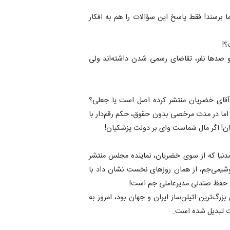
ا برسند! فقط پاسخ این سؤالات را هم به افکار
و صد‌ها نفر، تقاضای رسمی شدن داشته‌اند ولی
‏آقای ‎احمدنیا! برای بار سوم می‌پرسم! آیا ‎حکم‌کارگزینی که آقای ‎خضریان منتشر کرده اصل است یا جعلی؟
ا در مدت مرخصی بدون حقوق، حکم رقم‌دار با
 شماست وای بر ‎دولت پزشکیان!
‏در صورت اثبات درست بودن فیش حقوقی منتسب به ‎احمدنیا که از سوی ‎خضریان، نماینده مجلس منتشر
توان گفت؛ آقای ‎امیر‌اکبری، مدیرعامل تازه‌وارد ‎پتروشیمی‌جم، از همان روز‌های نخست نشان داد با
واقعاً تاسف‌آور است که جایگاه مدیریتی شرکتی که روزگاری بزرگ‌ترین ‎اتیلن‌ساز ایران و جهان بود، امروز به