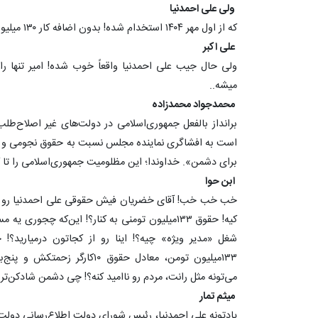
ولی علی احمدنیا
که از اول مهر ۱۴۰۴ استخدام شده! بدون اضافه کار ۱۳۰ میلیون حقوق میگیره!
علی اکبر
‏ولی حال جیب علی احمدنیا واقعاً خوب شده! امیر تنها
میشه..
محمدجواد محمدزاده
‏برانداز بالفعل جمهوری‌اسلامی در دولت‌های غیر اصلاح‌طل
است به افشاگری نماینده مجلس نسبت به حقوق نجومی و ا
برای دشمن». خداوندا؛ این مظلومیت جمهوری‌اسلامی را تا کی
ابن حوا
‏خب خب خب! آقای خضریان فیش حقوقی علی احمدنیا رو م
کیه! حقوق ۱۳۳میلیون تومنی به کنار؟! این‌که چجور
شغل «مدیر ویژه» چیه؟! اینا رو از کجاتون درمیارید؟! 
۱۳۳میلیون تومن، معادل حقوق ۱۰
می‌تونه مثل رانت، مردم رو ناامید کنه؟! چی دشمن شادکن‌تر ا
میثم تمار
‏یادتونه علی احمدنیا، رئیس شورای دولت اطلاع‌رسانی دول