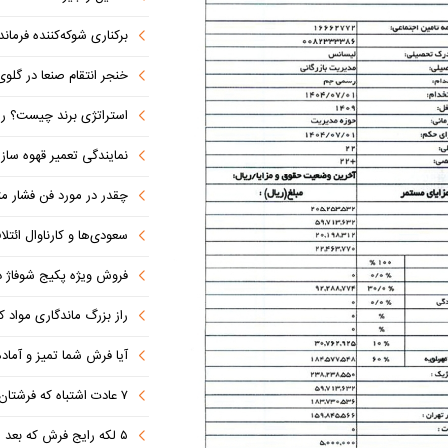
برکناری شوکه‌کننده فرمانده ل
خنجر انتقام صنعا در گلوی آل سعود 
استراتژی برند چیست؟ راهنمای تدوین اس
نمایندگی تعمیر قهوه ساز
چقدر در مورد فن فشار مثب
سعودی‌ها و کارناوال ائتلاف‌سازی؛ مکه
فروش ویژه پکیج شوفاژ دیواری ایر
راز بزرگ ماندگاری مواد 
آیا فرش شما تمیز و آماد
۷ عادت اشتباه که فرشتان را کثیف می کند
۵ لکه رایج فرش که بعد از مهمانی ایجاد می شوند (+روش تمیز کردن)