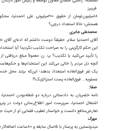
نشسته؟ راستی امضای معاون توسعه و رئیس امور کارکنان ش
فریبرز
‏۱۸میلیون‌تومان از حقوق ۲۰۰میلیونی 
هستش؛ حالا استعداد درچی؟
محمدعلی جابری
‏آقای احمدنیا سلام. حقیقتاً دوست داشتم که ادعای آقای 
را تأیید می‌کنید یا تکذیب؟ پ. ن: معمولاً مبلغ دریافتی از
آنچه دل مردم را خالی می‌کند این استخدام‌ها و حکم‌هاس
عسلویه... فوق‌العاده پست استراتژیک؟!
صفا:
‏نامه ‎خضریان به
اشتغال احمدنیا، سرپرست امور اطلاع‌رسانی دولت در پ
مهرک
‏میدونستین یه پرستار با ۱۵سال سابقه و ۸۰ساعت اضافه‌کار نهایت ۳۰میلیون حقوق میگیره!