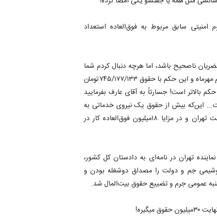
انسی مثل همه یا جفتشو یکی امضا کرده!
علی احمدنیا، محکوم امنیتی سابق مربوط به فوق‌العاده استعداد
خضریان ناصحیح باشد، اما هرچه دنبال کردم شما
این حکم کارگزینی را به صراحت تکذیب نکردید! آیا استخدام مهرماه و این حکم با حقوق ۷۴۵/۱۷۷/۱۳۳تومان
 حکم بالاتر است! جسارتاً به آقای عارف بفرمایید
ت... این‌که بیش از حقوق یک نیروی خدماتی به
یک نفر فوق‌العاده استعداد بدهند؛ این‌که بزنند محل خدمت تهران و در مزایا ۱۸میلیون فوق‌العاده کار در
 دادستانی درباره دو شغله‌بودن ‎احمدنیا، نماینده تهران در نامه‌ای به دادستان کل کشور،
تروشیمی جم و دولت را مصداق دوشغله بودن و