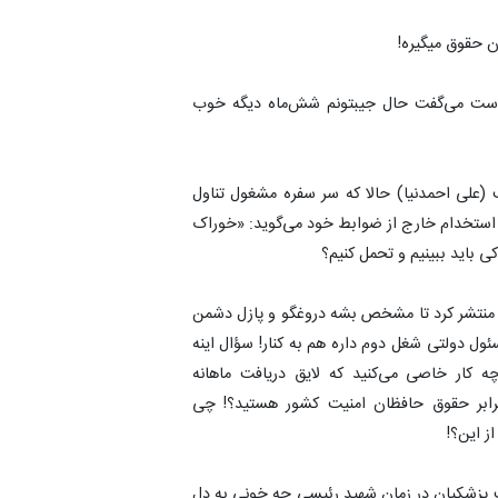
 راست می‌گفت حال جیبتونم شش‌ماه دیگه خوب
ب (علی احمدنیا) حالا که سر سفره مشغول تناول
ستخدام خارج از ضوابط خود می‌گوید: «خوراک
 باید ببینیم و تحمل کنیم؟
نتشر کرد تا مشخص بشه دروغگو و پازل دشمن
ی یه مسئول دولتی شغل دوم داره هم به کنار! سؤال اینه
چه کار خاصی می‌کنید که لایق دریافت ماهانه
کارگر زحمتکش و پنج‌برابر حقوق حافظان امنیت کشور هستید؟! چی
ز این؟!
ت پزشکیان در زمان شهید رئیسی چه خونی به دل