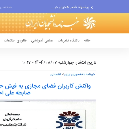
خنجر انتقام صنعا در گلوی...
همکلاسی 
سعودی‌ها و کارناوال...
پیشنهاد ناصر هادیان در...
معامله با گرگِ آمریکایی،...
خانه
باشگاه نشریات
صنفی آموزشی
فناوری اطلاعات
تاریخ انتشار: چهارشنبه 1404/08/07 - 10:17
خبرنامه دانشجویان ایران
>
اقتصادی
واکنش کاربران فضای مجازی به فیش حق
ضابطه علی اح