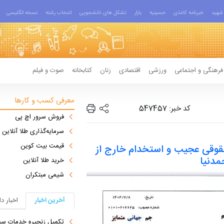
شهید
خبرنامه کاغذی
حسینیه
بازار
تشکل های دانشجویی
انتخاب رشته
نسخه انگلیسی
فرهنگی و اجتماعی
ورزشی
اقتصادی
زنان
کتابخانه
صوت و فیلم
معرفی کسب و کارها
کد خبر: 547457
فروش سرور اچ پی
سرمایه‌گذاری طلا آنلاین
قیمت بیت کوین
وقی عجیب و استخدام خارج از
مدنیا
خرید طلا آنلاین
شیمی مبتکران
آخرین اخبار
اخبار د
تکمیل زنجیره خدمات سفرپر