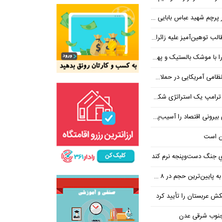
 شهید عباس بابایی ایستادند؟
یز علیه زائران اربعین در فضای مجازی
 بالستیک و پهپاد در هم شکستیم
 یک استراتژی شکست خورده است
 اقتصاد را آسیب‌پذیرتر می‌کند
ن است
یِ جنگ دست‌و‌پنجه نرم کند
ین‌ترین حجم در ۸ ماه اخیر
تکش عربستان را تأیید کرد
 جنوب شرقی عدن