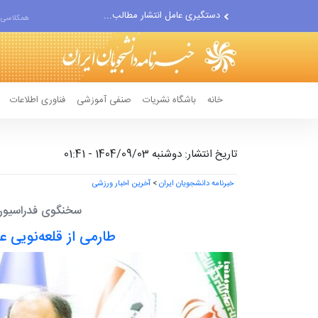
دستگیری عامل انتشار مطالب...
همکلاسی 
مواضع مزدوران سعودی را با...
ضربه مغزی بیش از ۷۰۰ نظامی...
خانه
باشگاه نشریات
صنفی آموزشی
فناوری اطلاعات
تاریخ انتشار: دوشنبه 1404/09/03 - 01:41
خبرنامه دانشجویان ایران
>
آخرین اخبار ورزشی
سخنگوی فدراسیون 
طارمی از قلعه‌نویی 