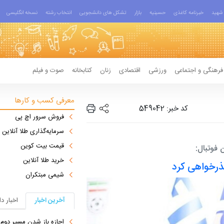
شهید
خبرنامه کاغذی
حسینیه
بازار
تشکل های دانشجویی
انتخاب رشته
نسخه انگلیسی
فرهنگی و اجتماعی
ورزشی
اقتصادی
زنان
کتابخانه
صوت و فیلم
معرفی کسب و کارها
کد خبر: 549042
فروش سرور اچ پی
سرمایه‌گذاری طلا آنلاین
قیمت بیت کوین
فوتبال:
خرید طلا آنلاین
عذرخواهی کرد
شیمی مبتکران
آخرین اخبار
اخبار د
اجازه باز شدن مسیر دوم در