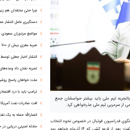
چرا حتی منتقدان هم زیر پرچم
دستگیری عامل انتشار مطالب توهین‌آم
مواضع مزدوران سعودی را با موشک
ضربه مغزی بیش از ۷۰۰ نظامی آمریکایی در حملات ایران
انتشار اخبار جعلی توسط ترامپ
تجربه نشان داد وعده‌های بیرونی
ملت خواهان پاسخ روش
ترامپ باید با درد اقتصاد
باتجربه تیم ملی باید بیشتر حواسشان جمع
افت صادرات نفت آمریکا به پای
می از سرمربی تیم ملی عذرخواهی کرد.
انصارالله حمله به یک نف
گوی فدراسیون فوتبال در خصوص نحوه انتخاب
حادثه امنیتی دریایی در
رقیبان تدارکاتی تیم ملی ایران در مسیر جام جهانی ۲۰۲۶ گفت: بعد از قرعه کشی که ۱۴ آذرماه خواهد بود