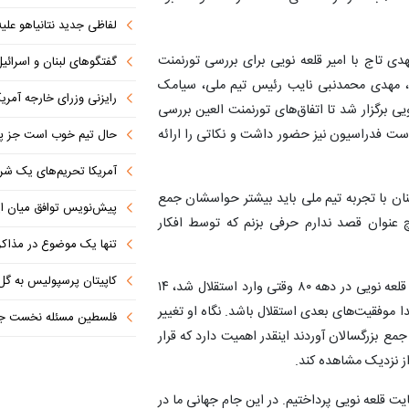
لفاظی جدید نتانیاهو علیه
دی تاج با امیر قلعه نویی برای بررسی تورنمنت
گفتگوهای لبنان و اسرائیل 
ج، مهدی محمدنبی نایب رئیس تیم ملی، سیامک
رایزنی وزرای خارجه آمریک
 برگزار شد تا اتفاق‌های تورنمنت العین بررسی
است فدراسیون نیز حضور داشت و نکاتی را ارائه
حال تیم خوب است جز پن
آمریکا تحریم‌های یک شرکت ه
ام جهانی ۲۰۲۶ وقت داریم. بازیکنان با تجربه تیم ملی باید بیشتر حواسشان جمع
پیش‌نویس توافق میان ای
چ عنوان قصد ندارم حرفی بزنم که توسط افکار
تنها یک موضوع در مذاکرات ا
کاپیتان پرسپولیس به گل
علوی با اشاره به نحوه مدیریت امیر قلعه نویی تصریح کرد: قلعه نویی در دهه ۸۰ وقتی وارد استقلال شد، ۱۴
کن جوان را آورد تا مبدا موفقیت‌های بعدی استقلال باشد. نگاه او تغییر
فلسطین مسئله نخست جها
مع بزرگسالان آوردند اینقدر اهمیت دارد که قرار
از نزدیک مشاهده کند.
ت قلعه نویی پرداختیم. در این جام جهانی ما در