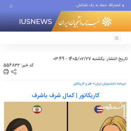
انصارالله حمله به یک نفتکش...
حادثه امنیتی دریایی در جنوب...
لفاظی جدید نتانیاهو علیه ایران
تاریخ انتشار: یکشنبه 1405/02/27 - 03:49
کد خبر: 556832
خبرنامه دانشجویان ایران
>
طنز و کاریکاتور
کاریکاتور | کمال شرف باشرف