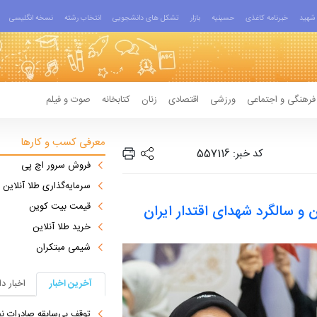
شهید
خبرنامه کاغذی
حسینیه
بازار
تشکل های دانشجویی
انتخاب رشته
نسخه انگلیسی
فرهنگی و اجتماعی
ورزشی
اقتصادی
زنان
کتابخانه
صوت و فیلم
معرفی کسب و کارها
کد خبر: 557116
فروش سرور اچ پی
سرمایه‌گذاری طلا آنلاین
قیمت بیت کوین
 سالگرد شهدای اقتدار ایران
خرید طلا آنلاین
شیمی مبتکران
آخرین اخبار
اخبار د
توقف بی‌سابقه صادرات نف