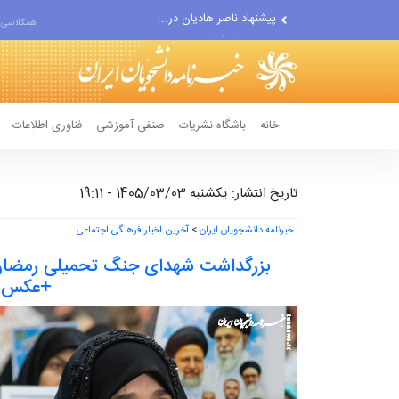
پیشنهاد ناصر هادیان در...
همکلاسی 
معامله با گرگِ آمریکایی،...
دستیار قلعه‌نویی مربی تیم...
اقتصاددان معروف آمریکایی:...
انتشار اخبار جعلی توسط...
خانه
باشگاه نشریات
صنفی آموزشی
فناوری اطلاعات
تاریخ انتشار: یکشنبه 1405/03/03 - 19:11
خبرنامه دانشجویان ایران
>
آخرین اخبار فرهنگی اجتماعی
بزرگداشت شهدای جنگ تحمیلی رمضان و
+عکس