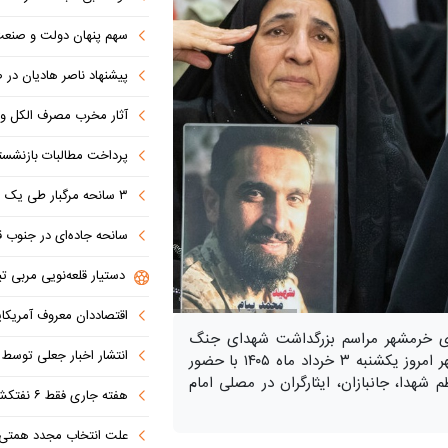
سهم پنهان دولت و صنعت در ناترازی 
پیشنهاد ناصر هادیان در صداوسیما: تنگه 
آثار مخرب مصرف الکل و س
پرداخت مطالبات بازنشستگان در اولویت تأمین ا
۳ سانحه مرگبار طی یک هفته در بزرگراه‌های تهران؛ هشدار دوباره به رانندگان و عابران
سانحه جاده‌ای در جنوب قاهره با ۱۴ 
دستیار قلعه‌نویی مربی تی
اقتصاددان معروف آمریکای
ازی خرمشهر مراسم بزرگداشت شهدای جنگ
انتشار اخبار جعلی توسط ترامپ
تحمیلی رمضان و سالگرد شهدای اقتدار ایران بعدازظهر امروز یکشنبه ۳ خرداد ماه ۱۴۰۵ با حضور
دا، جانبازان، ایثارگران در مصلی امام
هفته جاری فقط ۶ نفتکش از تنگه عبور کردند
علت انتخاب مجدد همتی برای بانک مرکزی مشخص شد: پزشک