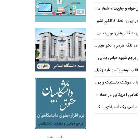
‌فدا» شعار محوری دهه پایانی صفر شد
 ایران؛ لطفا غافلگیر نشوید
ی عربی، باعث توقف حمله آمریکا شد
 تنگه هرمز را نخواهیم داد
 شهید عباس بابایی ایستادند؟
یز علیه زائران اربعین در فضای مجازی
 بالستیک و پهپاد در هم شکستیم
 یک استراتژی شکست خورده است