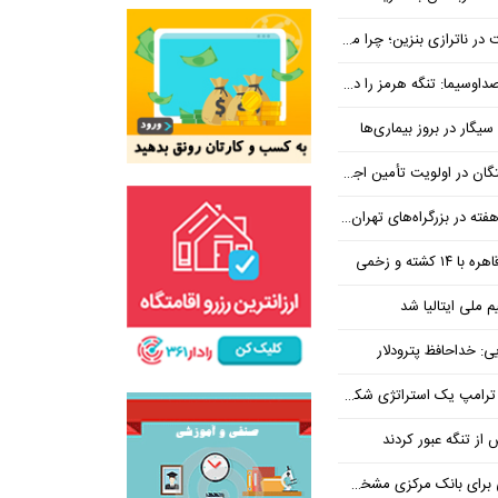
بنزین؛ چرا مردم مقصر اصلی نیستند؟
هرمز را در ازای رفع تحریم معامله کنیم
یگار در بروز بیماری‌ها
جتماعی؛ پیگیری برای تأمین منابع ادامه دارد
کشته و زخمی
م ملی ایتالیا شد
ی: خداحافظ پترودلار
 یک استراتژی شکست خورده است
یان هنوز هم متوجه نشده است چرا همتی استیضاح شد!