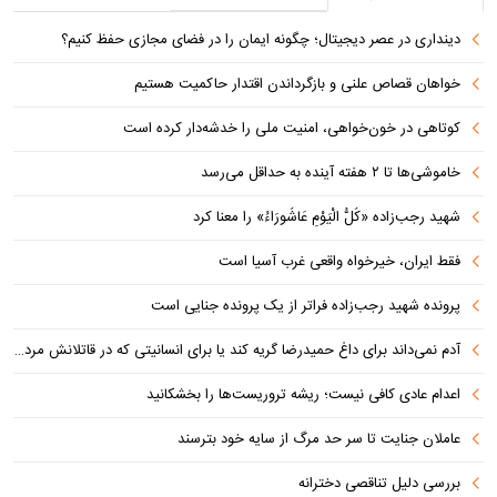
دینداری در عصر دیجیتال؛ چگونه ایمان را در فضای مجازی حفظ کنیم؟
خواهان قصاص علنی و بازگرداندن اقتدار حاکمیت هستیم
کوتاهی در خون‌خواهی، امنیت ملی را خدشه‌دار کرده است
خاموشی‌ها تا ۲ هفته آینده به حداقل می‌رسد
شهید رجب‌زاده «کُلُّ الْیَوْمِ عَاشُورَاءُ» را معنا کرد
فقط ایران، خیرخواه واقعی غرب آسیا است
پرونده شهید رجب‌زاده فراتر از یک پرونده جنایی است
آدم نمی‌داند برای داغ حمیدرضا گریه کند یا برای انسانیتی که در قاتلانش مرده است
اعدام عادی کافی نیست؛ ریشه تروریست‌ها را بخشکانید
عاملان جنایت تا سر حد مرگ از سایه خود بترسند
بررسی دلیل تناقصی دخترانه