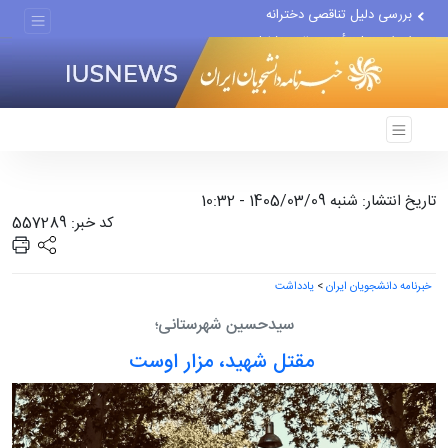
بررسی دلیل تناقصی دخترانه
اجرای مدل تأمین مالی مشاغل...
تغییر ناگهانی روی نیمکت...
تاریخ انتشار: شنبه 1405/03/09 - 10:32
کد خبر: 557289
خبرنامه دانشجویان ایران
>
یادداشت
سیدحسین شهرستانی؛
مقتل شهید، مزار اوست