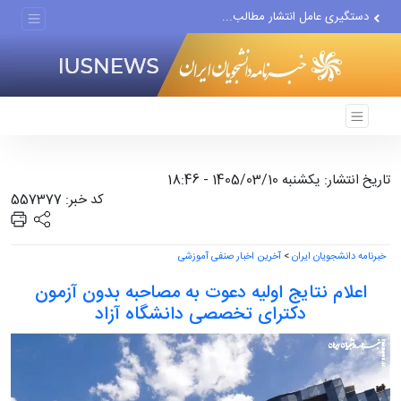
دستگیری عامل انتشار مطالب...
مواضع مزدوران سعودی را با...
ضربه مغزی بیش از ۷۰۰ نظامی...
تاریخ انتشار: یکشنبه 1405/03/10 - 18:46
کد خبر: 557377
خبرنامه دانشجویان ایران
>
آخرین اخبار صنفی آموزشی
اعلام نتایج اولیه دعوت به مصاحبه بدون آزمون
دکترای تخصصی دانشگاه آزاد