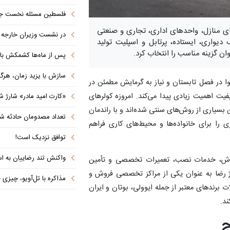
فلسطین مسئله نخست جها
ای منازل، واحدهای اداری، تجاری و صنعتی
در نشست وزیران خارجه کشورهای 
یواری، ایستاده، پرتابل و اسپلیت تولید
ان گزینه مناسب را انتخاب کرد.
پس از ماه‌ها کشمکش با دولت ترامپ،
سازش با یزید زمان، هرگز امنی
ا در فصل تابستان و نیاز به گرمایش مطمئن در
ت اهمیت زیادی پیدا می‌کند. امروزه کولرهای
«کارت امید مادر» شارژ ش
بسیاری از روش‌های سنتی شده‌اند و با راندمان
تعداد مصدومان حادثه شهرک شم
 را برای خانواده‌ها و محیط‌های کاری فراهم
توافق نزدیک است!
واکنش تند رضاییان به اس
 فروش، خدمات نصب، تعمیرات تخصصی و تأمین
فاژ رضا به عنوان یکی از مراکز تخصصی فروش و
مذاکره با تل‌آویو، چیزی جز ش
رندهای معتبر از جمله ایوولی، بوتان و ایران
ند.
ج