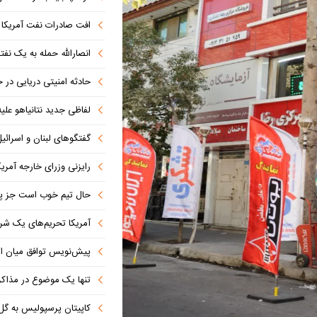
افت صادرات نفت آمریکا به پای
انصارالله حمله به یک نف
حادثه امنیتی دریایی در
لفاظی جدید نتانیاهو علیه
گفتگوهای لبنان و اسرائیل 
رایزنی وزرای خارجه آمریک
حال تیم خوب است جز پن
آمریکا تحریم‌های یک شرکت ه
پیش‌نویس توافق میان ای
تنها یک موضوع در مذاکرات ا
کاپیتان پرسپولیس به گل