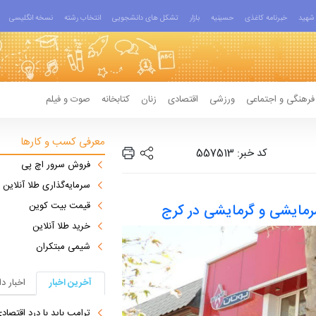
شهید
خبرنامه کاغذی
حسینیه
بازار
تشکل های دانشجویی
انتخاب رشته
نسخه انگلیسی
فرهنگی و اجتماعی
ورزشی
اقتصادی
زنان
کتابخانه
صوت و فیلم
معرفی کسب و کارها
کد خبر: 557513
فروش سرور اچ پی
سرمایه‌گذاری طلا آنلاین
قیمت بیت کوین
سرمایشی و گرمایشی در کرج
خرید طلا آنلاین
شیمی مبتکران
آخرین اخبار
اخبار د
ترامپ باید با درد اقتصاد