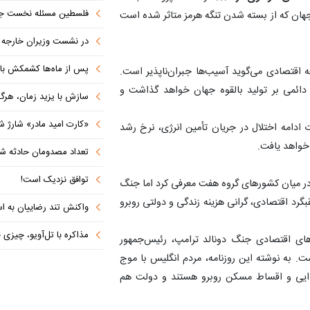
فلسطین مسئله نخست جها
هان که از بسته شدن تنگه هرمز متاثر شده است
در نشست وزیران خارجه کشورهای 
پس از ماه‌ها کشمکش با دولت ترامپ،
 اقتصادی می‌گوید آسیب‌ها جبران‌ناپذیر است.
ی دائمی بر تولید بالقوه جهان خواهد گذاشت و
سازش با یزید زمان، هرگز امنی
«کارت امید مادر» شارژ ش
ادامه اختلال در جریان تأمین انرژی، نرخ رشد
تعداد مصدومان حادثه شهرک شم
توافق نزدیک است!
در میان کشورهای گروه هفت معرفی کرد اما جنگ
بگرد اقتصادی، گرانی هزینه زندگی و دولتی روبرو
واکنش تند رضاییان به اس
مذاکره با تل‌آویو، چیزی جز ش
دهای اقتصادی جنگ دونالد ترامپ، رئیس‌جمهور
ست. به نوشته این روزنامه، مردم انگلیس با موج
غذایی و اقساط مسکن روبرو هستند و دولت هم