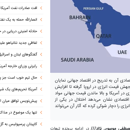
افت صادرات نفت آمریکا به پای
انصارالله حمله به یک نف
حادثه امنیتی دریایی در
لفاظی جدید نتانیاهو علیه
گفتگوهای لبنان و اسرائیل 
رایزنی وزرای خارجه آمریک
حال تیم خوب است جز پن
صادی آن به تدریج در اقتصاد جهانی نمایان
ش قیمت انرژی در اروپا گرفته تا افزایش
آمریکا تحریم‌های یک شرکت ه
 در آمریکا و بالا ماندن قیمت جهانی مواد
 اقتصادی نشان می‌دهد اختلال در یکی از
پیش‌نویس توافق میان ای
نرژی را دچار شوکی کرده که آثار آن می‌تواند
تنها یک موضوع در مذاکرات ا
کاپیتان پرسپولیس به گل
صطفی موسوی نژاد///
در ادامه پرونده تبعات