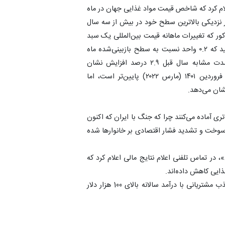
لام کرد که شاخص قیمت مواد غذایی جهان در ماه
نده و همچنان در نزدیکی بالاترین سطح خود در بیش از سه سال
ر که تغییرات ماهانه قیمت بین‌المللی یک سبد
کالایی از مواد غذایی را نشان می‌دهد، به ۱۳۰.۸ واحد رسید که ۰.۲ واحد نسبت به سطح بازبینی‌شده ماه
آوریل کاهش یافته است. شاخص مذکور در مقایسه با مدت مشابه سال قبل ۲.۹ درصد افزایش نشان
می‌دهد.اگرچه این شاخص از اوج تاریخی ۱۸.۴ درصدی فروردین ۱۴۰۱ (مارس ۲۰۲۲) پایین‌تر است، اما
شان می‌دهد.
ی آماده می‌کنند چرا که جنگ با ایران که اکنون
 سوخت و تشدید فشار اقتصادی بر خانوارها شده
، در تماس تلفنی اعلام نتایج مالی اعلام کرد که
ذایی کاهش داده‌اند.
در عین حال، فروشگاه‌های زنجیره‌ای ارزان‌قیمت در حال جذب مشتریانی با درآمد سالانه بالای 100 هزار دلار