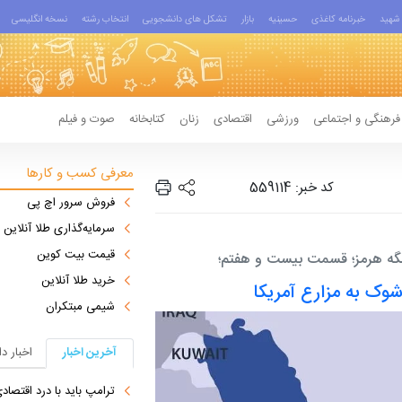
شهید
خبرنامه کاغذی
حسینیه
بازار
تشکل های دانشجویی
انتخاب رشته
نسخه انگلیسی
فرهنگی و اجتماعی
ورزشی
اقتصادی
زنان
کتابخانه
صوت و فیلم
معرفی کسب و کارها
کد خبر: 559114
فروش سرور اچ پی
سرمایه‌گذاری طلا آنلاین
قیمت بیت کوین
نگه هرمز؛ قسمت بیست و هفتم؛
خرید طلا آنلاین
 شوک به مزارع آمریکا
شیمی مبتکران
آخرین اخبار
اخبار د
ترامپ باید با درد اقتصاد