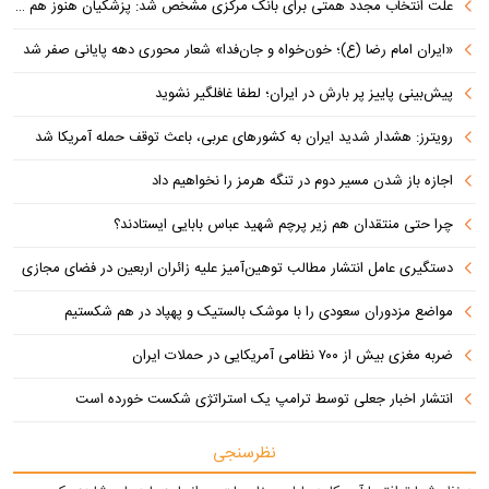
علت انتخاب مجدد همتی برای بانک مرکزی مشخص شد: پزشکیان هنوز هم متوجه نشده است چرا همتی استیضاح شد!
«ایران امام رضا (ع)؛ خون‌خواه و جان‌فدا» شعار محوری دهه پایانی صفر شد
پیش‌بینی پاییز پر بارش در ایران؛ لطفا غافلگیر نشوید
رویترز: هشدار شدید ایران به کشورهای عربی، باعث توقف حمله آمریکا شد
اجازه باز شدن مسیر دوم در تنگه هرمز را نخواهیم داد
چرا حتی منتقدان هم زیر پرچم شهید عباس بابایی ایستادند؟
دستگیری عامل انتشار مطالب توهین‌آمیز علیه زائران اربعین در فضای مجازی
مواضع مزدوران سعودی را با موشک بالستیک و پهپاد در هم شکستیم
ضربه مغزی بیش از ۷۰۰ نظامی آمریکایی در حملات ایران
انتشار اخبار جعلی توسط ترامپ یک استراتژی شکست خورده است
نظرسنجی