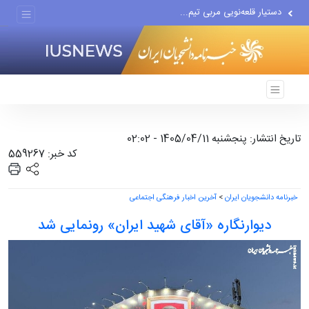
دستیار قلعه‌نویی مربی تیم...
اقتصاددان معروف آمریکایی:...
انتشار اخبار جعلی توسط...
تاریخ انتشار: پنجشنبه 1405/04/11 - 02:02
کد خبر: 559267
خبرنامه دانشجویان ایران
>
آخرین اخبار فرهنگی اجتماعی
دیوارنگاره «آقای شهید ایران» رونمایی شد