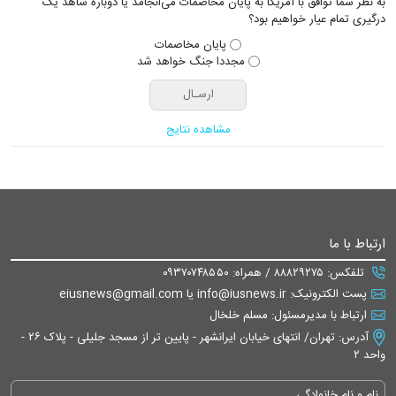
به نظر شما توافق با آمریکا به پایان مخاصمات می‌انجامد یا دوباره شاهد یک
درگیری تمام عیار خواهیم بود؟
پایان مخاصمات
مجددا جنگ خواهد شد
مشاهده نتایج
ارتباط با ما
تلفکس: ۸۸۸۲۹۲۷۵ / همراه: ۰۹۳۷۰۷۴۸۵۵۰
پست الکترونیک: info@iusnews.ir یا eiusnews@gmail.com
ارتباط با مدیرمسئول: مسلم خلخال
آدرس: تهران/ انتهای خیابان ایرانشهر - پایین تر از مسجد جلیلی - پلاک ۲۶ -
واحد ۲