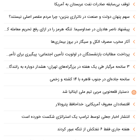
توقف بی‌سابقه صادرات نفت عربستان به آمریکا
سهم پنهان دولت و صنعت در ناترازی بنزین؛ چرا مردم مقصر اصلی نیستند؟
پیشنهاد ناصر هادیان در صداوسیما: تنگه هرمز را در ازای رفع تحریم معامله کنیم
آثار مخرب مصرف الکل و سیگار در بروز بیماری‌ها
پرداخت مطالبات بازنشستگان در اولویت تأمین اجتماعی؛ پیگیری برای تأمین منابع ادامه دارد
۳ سانحه مرگبار طی یک هفته در بزرگراه‌های تهران؛ هشدار دوباره به رانندگان و عابران
سانحه جاده‌ای در جنوب قاهره با ۱۴ کشته و زخمی
دستیار قلعه‌نویی مربی تیم ملی ایتالیا شد
اقتصاددان معروف آمریکایی: خداحافظ پترودلار
انتشار اخبار جعلی توسط ترامپ یک استراتژی شکست خورده است
هفته جاری فقط ۶ نفتکش از تنگه عبور کردند