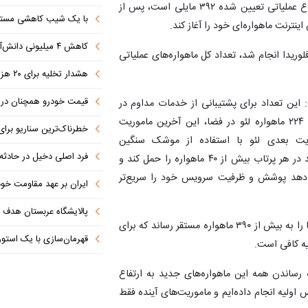
اکنون تنها کاری که باقی مانده، رساندن ماهواره‌ها به ارتفاع عملیاتی تعیین شده ۳۹۲ مایلی است، پس از
با یک شیب کاهشی مستمر 
نترنت ماهواره‌ای خود را آغاز کند.
کاهش ۴ میلیونی دانش‌آموزان تا ۱۴۳۲
لوریدا انجام شد، تعداد کل ماهواره‌های عملیاتی
هشدار تخلیه برای ۲۰ هزار نفر صادر شد
قیمت خودرو همچنان در س
زون لئو گفت: این تعداد برای پشتیبانی از خدمات مداوم در
عرض‌های جغرافیایی اولیه کافی است. پس از قرار دادن ۲۲۴ ماهواره لئو در فضا، این آخرین ماموریت
خطرناک‌ترین سناریو برا
. ماموریت بعدی لئو با استفاده از موشک سنگین
فرد اصلی دخیل در حادثه درگ
ولکان(Vulcan) شرکت ULA انجام خواهد شد که می‌تواند در هر پرتاب بیش از ۴۰ ماهواره را حمل کند و
می‌دهد پوشش و ظرفیت سرویس خود را سریع‌تر
ایران بر عهد مقاومت خود
پالایشگاه عربستان هدف ق
وی افزود: چند پرتاب اخیر برای ما بسیار مهم بود، چرا که ما را به بیش از ۳۹۰ ماهواره مستقر رساند که برای
قهرمان‌سازی با یک استوری
یه کافی است.
 رساندن همه این ماهواره‌های جدید به ارتفاع
 اولیه انجام داده‌ایم و ماموریت‌های آینده فقط