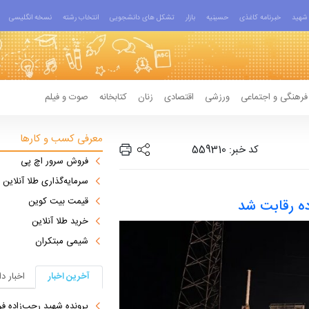
شهید
خبرنامه کاغذی
حسینیه
بازار
تشکل های دانشجویی
انتخاب رشته
نسخه انگلیسی
فرهنگی و اجتماعی
ورزشی
اقتصادی
زنان
کتابخانه
صوت و فیلم
معرفی کسب و کارها
کد خبر: 559310
فروش سرور اچ پی
سرمایه‌گذاری طلا آنلاین
قیمت بیت کوین
ده رقابت شد
خرید طلا آنلاین
شیمی مبتکران
آخرین اخبار
اخبار د
پرونده شهید رجب‌زاده فرات