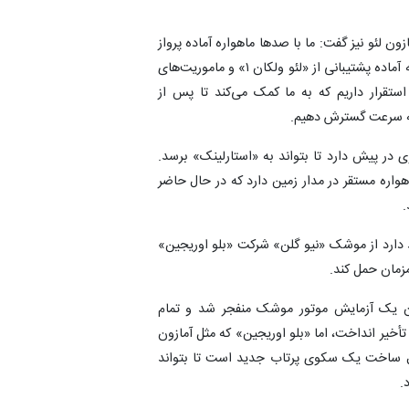
م‌های پرتاب آمازون لئو نیز گفت: ما با صدها ماهواره آماده پرواز
در کیپ تاون و یک مرکز ادغام عمودی جدید و اختصاصی که آماده پشتیبانی از «لئو ولکان ۱» و ماموریت‌های
قرار داریم که به ما کمک می‌کند تا پس از
به سرعت گسترش دهیم.
 فضا هنوز راه درازی در پیش دارد تا بتواند به «استارلینک» برسد.
نک شرکت اسپیس‌ایکس بیش از ۱۰ هزار ماهواره مستقر در مدار زمین دارد که در حال حاضر
.
د دارد از موشک «نیو گلن» شرکت «بلو اوریجین»
ان یک آزمایش موتور موشک منفجر شد و تمام
 تأخیر انداخت، اما «بلو اوریجین» که مثل آمازون
ساخت یک سکوی پرتاب جدید است تا بتواند
.