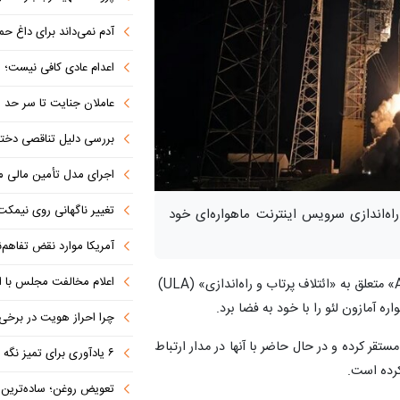
آدم نمی‌داند برای داغ حمیدرضا گریه کند 
اعدام عادی کافی نیست؛ ریش
عاملان جنایت تا سر حد م
بررسی دلیل تناقصی دختر
اجرای مدل تأمین مالی م
تغییر ناگهانی روی نیمکت 
اه‌اندازی سرویس اینترنت ماهواره‌ای خود
آمریکا موارد نقض تفاهم‌نامه را جبر
اعلام مخالفت مجلس با ا
یک موشک «Atlas V» متعلق به «ائتلاف پرتاب و راه‌اندازی» (ULA)
چرا احراز هویت در برخی صرافی
تقر کرده و در حال حاضر با آنها در مدار ارتباط
۶ یادآوری برای تمیز نگه داشتن فرش در ایام بازگشایی مدارس
کرده است.
تعویض روغن؛ ساده‌ترین کاری که 