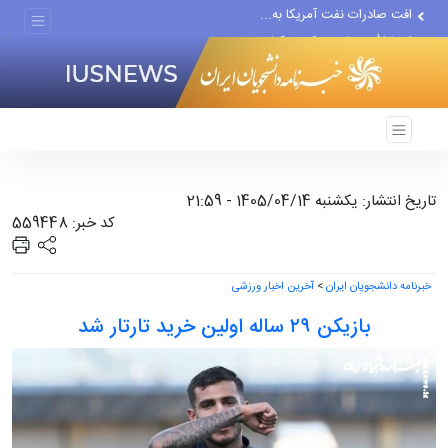
افت صادرات نفت آمریکا به...
انصارالله حمله به یک نفتکش...
حادثه امنیتی دریایی در جنوب...
تاریخ انتشار: یکشنبه 1405/04/14 - 21:59
کد خبر: 559448
خبرنامه دانشجویان ایران
>
آخرین اخبار ورزشی
بازیکن ۲۹ ساله اولین خرید تارتار شد