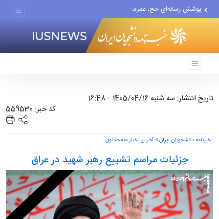
پوشش رسانه‌ای حج، عمره،...
هیچ واحد تولیدی در تهران...
گزارش رسانه آمریکایی از...
تاریخ انتشار: سه شنبه 1405/04/16 - 16:48
کد خبر: 559530
خبرنامه دانشجویان ایران
>
آخرین اخبار صفحه اول
جزئیات مراسم تشییع رهبر شهید در عراق