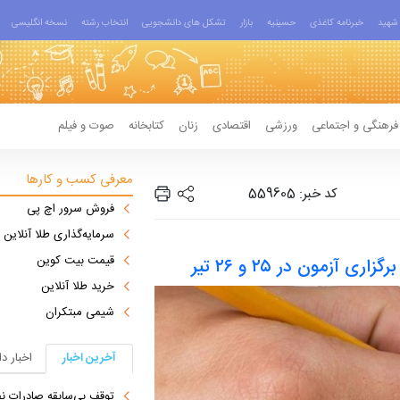
شهید
خبرنامه کاغذی
حسینیه
بازار
تشکل های دانشجویی
انتخاب رشته
نسخه انگلیسی
فرهنگی و اجتماعی
ورزشی
اقتصادی
زنان
کتابخانه
صوت و فیلم
معرفی کسب و کارها
کد خبر: 559605
فروش سرور اچ پی
سرمایه‌گذاری طلا آنلاین
قیمت بیت کوین
خرید طلا آنلاین
شیمی مبتکران
آخرین اخبار
اخبار د
توقف بی‌سابقه صادرات نف