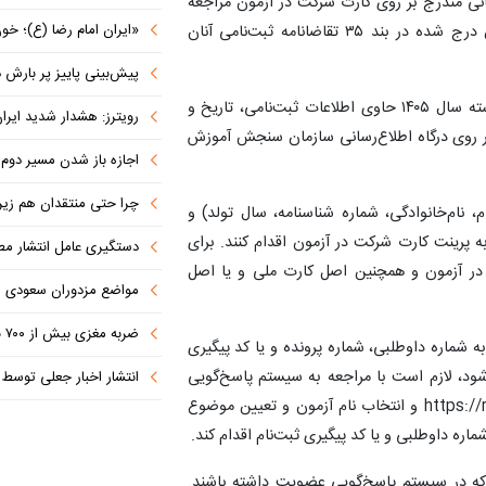
شانی مندرج بر روی کارت شرکت در آزمون مراجعه
«ایران امام رضا (ع)؛ خون‌خواه و جان
کنند. محل برگزاری آزمون متقاضیان با توجه به شهرستان درج شده در بند ۳۵ تقاضانامه ثبت‌نامی آنان
پیش‌بینی پاییز پر بارش در
کارت شرکت در آزمون‌ ورودی مقطع کارشناسی‌ارشد ناپیوسته‌ سال‌ ۱۴۰۵ حاوی اطلاعات ثبت‌نامی، تاریخ و
رویترز: هشدار شدید ایران به کشورها
رگزاری آزمون متقاضیان از روز دوشنبه ۲۲ تیر ۱۴۰۵ بر روی درگاه اطلاع‌رسانی سازمان سنجش آموزش
اجازه باز شدن مسیر دوم در
چرا حتی منتقدان هم زیر پرچم
 نام‌خانوادگی، شماره شناسنامه، سال تولد) و
پرینت کارت شرکت در آزمون اقدام کنند. برای
دستگیری عامل انتشار مطالب توهین‌آم
ر آزمون و همچنین اصل کارت ملی و یا اصل
مواضع مزدوران سعودی را با موشک
ضربه مغزی بیش از ۷۰۰ نظامی آمریکایی در حملات ایران
ه شماره داوطلبی، شماره پرونده و یا کد پیگیری
شود، لازم است با مراجعه به سیستم پاسخ‌گویی
انتشار اخبار جعلی توسط ترامپ
اینترنتی سازمان سنجش به نشانی https://request.sanjesh.org و انتخاب نام آزمون و تعیین موضوع
ره داوطلبی و یا کد پیگیری ثبت‌نام اقدام کند.
 که در سیستم پاسخ‌گویی عضویت داشته باشند.