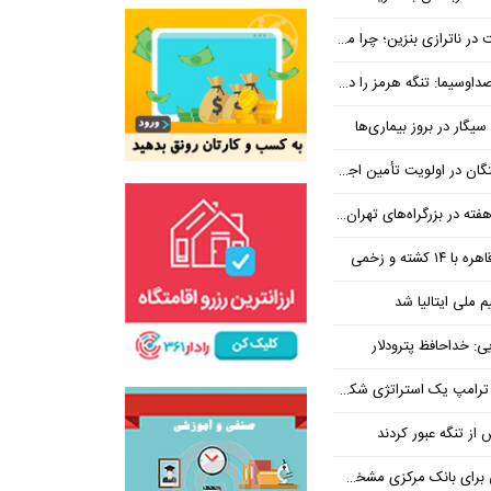
بنزین؛ چرا مردم مقصر اصلی نیستند؟
هرمز را در ازای رفع تحریم معامله کنیم
یگار در بروز بیماری‌ها
جتماعی؛ پیگیری برای تأمین منابع ادامه دارد
کشته و زخمی
م ملی ایتالیا شد
ی: خداحافظ پترودلار
 یک استراتژی شکست خورده است
یان هنوز هم متوجه نشده است چرا همتی استیضاح شد!