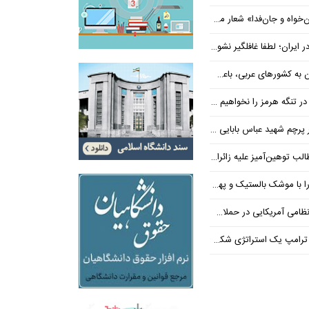
‌فدا» شعار محوری دهه پایانی صفر شد
 ایران؛ لطفا غافلگیر نشوید
ی عربی، باعث توقف حمله آمریکا شد
 تنگه هرمز را نخواهیم داد
 شهید عباس بابایی ایستادند؟
یز علیه زائران اربعین در فضای مجازی
 بالستیک و پهپاد در هم شکستیم
 یک استراتژی شکست خورده است