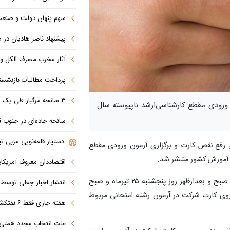
سهم پنهان دولت و صنعت در ناترازی 
پیشنهاد ناصر هادیان در صداوسیما: تنگه 
آثار مخرب مصرف الکل و س
پرداخت مطالبات بازنشستگان در اولویت تأمین ا
۳ سانحه مرگبار طی یک هفته در بزرگراه‌های تهران؛ هشدار دوباره به رانندگان و عابران
 ورودی مقطع کارشناسی‌ارشد ناپیوسته‌ سال‌
سانحه جاده‌ای در جنوب قاهره با ۱۴ 
دستیار قلعه‌نویی مربی تی
‌ رفع نقص کارت و برگزاری‌ آزمون‌ ورودی مقطع
اقتصاددان معروف آمریکای
آزمون‌ ورودی مقطع کارشناسی‌ارشد ناپیوسته‌ سال‌ ۱۴۰۵ در صبح و بعدازظهر روز پنجشنبه ۲۵ تیرماه و صبح
انتشار اخبار جعلی توسط ترامپ
اعات مندرج بر روی کارت شرکت در آزمون رشته امتحانی مربوط
هفته جاری فقط ۶ نفتکش از تنگه عبور کردند
علت انتخاب مجدد همتی برای بانک مرکزی مشخص شد: پزشک