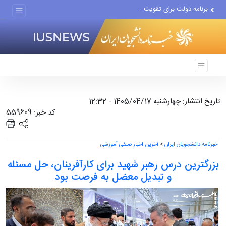
برنامه دولت برای تقویت...
رژیم صهیونیستی بزرگ‌ترین...
دور جدید مذاکرات با اسرائیل...
تاریخ انتشار: چهارشنبه 1405/04/17 - 12:32
کد خبر: 559609
خبرنامه دانشجویان ایران
>
آخرین اخبار صنفی آموزشی
بزرگترین درس رهبر شهید برای کارآفرینان، حل مسئله
و تبدیل معضل به فرصت بود