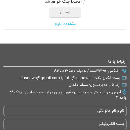
مجددا جنگ خواهد شد
مشاهده نتایج
ارتباط با ما
تلفکس: ۸۸۸۲۹۲۷۵ / همراه: ۰۹۳۷۰۷۴۸۵۵۰
پست الکترونیک: info@iusnews.ir یا eiusnews@gmail.com
ارتباط با مدیرمسئول: مسلم خلخال
آدرس: تهران/ انتهای خیابان ایرانشهر - پایین تر از مسجد جلیلی - پلاک ۲۶ -
واحد ۲