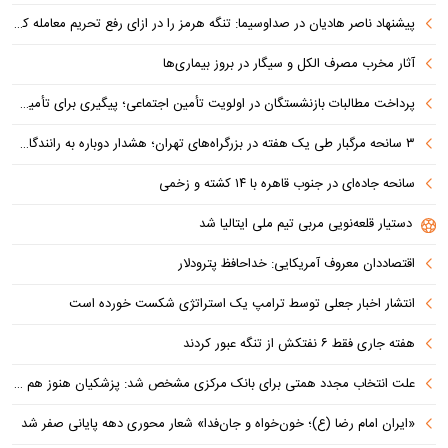
پیشنهاد ناصر هادیان در صداوسیما: تنگه هرمز را در ازای رفع تحریم معامله کنیم
آثار مخرب مصرف الکل و سیگار در بروز بیماری‌ها
پرداخت مطالبات بازنشستگان در اولویت تأمین اجتماعی؛ پیگیری برای تأمین منابع ادامه دارد
۳ سانحه مرگبار طی یک هفته در بزرگراه‌های تهران؛ هشدار دوباره به رانندگان و عابران
سانحه جاده‌ای در جنوب قاهره با ۱۴ کشته و زخمی
دستیار قلعه‌نویی مربی تیم ملی ایتالیا شد
اقتصاددان معروف آمریکایی: خداحافظ پترودلار
انتشار اخبار جعلی توسط ترامپ یک استراتژی شکست خورده است
هفته جاری فقط ۶ نفتکش از تنگه عبور کردند
علت انتخاب مجدد همتی برای بانک مرکزی مشخص شد: پزشکیان هنوز هم متوجه نشده است چرا همتی استیضاح شد!
«ایران امام رضا (ع)؛ خون‌خواه و جان‌فدا» شعار محوری دهه پایانی صفر شد