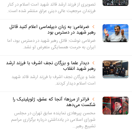
تصویری از فرزند ارشد قائد شهید امت اسلام در کنار
فرزندان مرجعیت عالی دینی عراق منتشر شده است.
ضرغامی: به زبان دیپلماسی اعلام کنید قاتل
رهبر شهید در دسترس بود
ضرغامی نوشت: قاتل رهبر شهید در دسترس بود، اما
ایران به حرمت همسایگی متعرض او نشد.
دیدار علما و بزرگان نجف اشرف با فرزند ارشد
رهبر شهید انقلاب
علما و بزرگان نجف اشرف با فرزند ارشد قائد شهید
امت اسلام دیدار کردند.
فراتر از مرزها؛ آنجا که عشق، ژئوپلیتیک را
شکست می‌دهد
محسن پیرهادی نماینده سابق تهران در مجلس
شورای اسلامی در یادداشتی درباره برگزاری مراسم
تشییع رهبر...