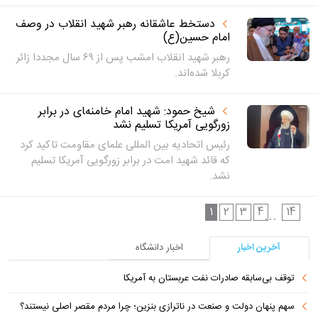
دستخط عاشقانه رهبر شهید انقلاب در وصف
امام حسین(ع)
رهبر شهید انقلاب امشب پس از ۶۹ سال مجددا زائر
کربلا شده‌اند.
شیخ حمود: شهید امام خامنه‌‍ای در برابر
زورگویی آمریکا تسلیم نشد
رئیس اتحادیه بین المللی علمای مقاومت تاکید کرد
که قائد شهید امت در برابر زورگویی آمریکا تسلیم
نشد.
1
2
3
4
14
...
آخرین اخبار
اخبار دانشگاه
توقف بی‌سابقه صادرات نفت عربستان به آمریکا
سهم پنهان دولت و صنعت در ناترازی بنزین؛ چرا مردم مقصر اصلی نیستند؟