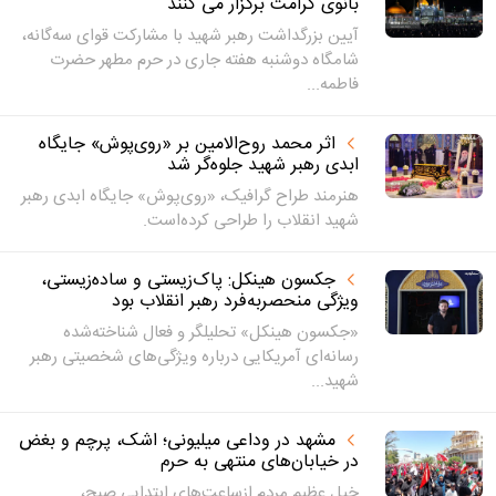
بانوی کرامت برگزار می کنند
آیین بزرگداشت رهبر شهید با مشارکت قوای سه‌گانه،
شامگاه دوشنبه هفته جاری در حرم مطهر حضرت
فاطمه...
اثر محمد روح‌الامین بر «روی‌پوش» جایگاه
ابدی رهبر شهید جلوه‌گر شد
هنرمند طراح گرافیک، «روی‌پوش» جایگاه ابدی رهبر
شهید انقلاب را طراحی کرده‌است.
جکسون هینکل: پاک‌زیستی و ساده‌زیستی،
ویژگی منحصربه‌فرد رهبر انقلاب بود
«جکسون هینکل» تحلیلگر و فعال شناخته‌شده
رسانه‌ای آمریکایی درباره ویژگی‌های شخصیتی رهبر
شهید...
مشهد در وداعی میلیونی؛ اشک، پرچم و بغض
در خیابان‌های منتهی به حرم
خیل عظیم مردم ازساعت‌های ابتدایی صبح،