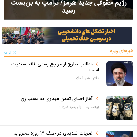
رژیم حقوقی جدید هرمز/ ترامپ به بن‌بست
رسید
خبرهای ویژه
ادامه
مطالب خارج از مراجع رسمی فاقد سندیت
است
دفتر رهبر انقلاب:
آغازِ احیای تمدنِ مهدوی به دستِ زن
بیعت زنان با زینب کبری؛
ضربات شدیدی در جنگ ۱۷ روزه محرم به