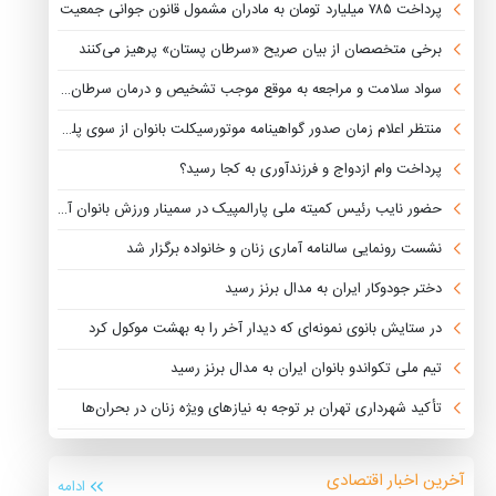
پرداخت ۷۸۵ میلیارد تومان به مادران مشمول قانون جوانی جمعیت
برخی متخصصان از بیان صریح «سرطان پستان» پرهیز می‌کنند
سواد سلامت و مراجعه به موقع موجب تشخیص و درمان سرطان پستان می شود
منتظر اعلام زمان صدور گواهینامه موتورسیکلت بانوان از سوی پلیس هستیم
پرداخت وام‌ ازدواج و فرزندآوری به کجا رسید؟
حضور نایب رئیس کمیته ملی پارالمپیک در سمینار ورزش بانوان آسیا
نشست رونمایی سالنامه آماری زنان و خانواده برگزار شد
دختر جودوکار ایران به مدال برنز رسید
در ستایش بانوی نمونه‌ای که دیدار آخر را به بهشت موکول کرد
تیم ملی تکواندو بانوان ایران به مدال برنز رسید
تأکید شهرداری تهران بر توجه به نیازهای ویژه زنان در بحران‌ها
آخرین اخبار اقتصادی
ادامه