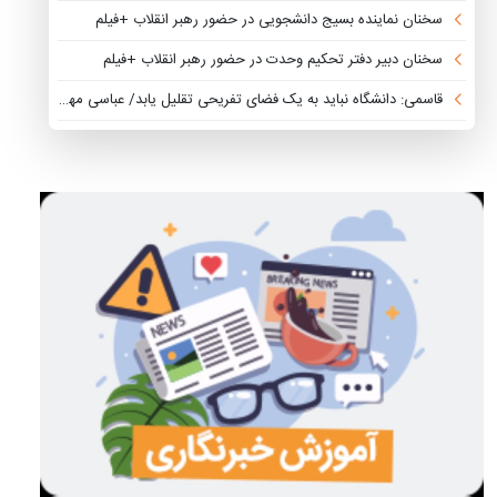
سخنان نماینده بسیج دانشجویی در حضور رهبر انقلاب +فیلم
سخنان دبیر دفتر تحکیم وحدت در حضور رهبر انقلاب +فیلم
قاسمی: دانشگاه نباید به یک فضای تفریحی تقلیل یابد/ عباسی مهر: نظیر جلسه دانشجویان با رهبر انقلاب را در هیچ نظام سیاسی نداریم