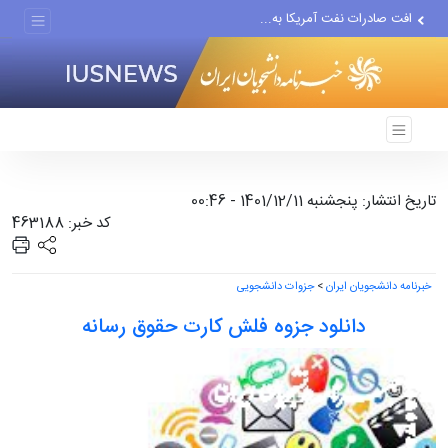
افت صادرات نفت آمریکا به...
انصارالله حمله به یک نفتکش...
حادثه امنیتی دریایی در جنوب...
تاریخ انتشار: پنجشنبه 1401/12/11 - 00:46
کد خبر: 463188
خبرنامه دانشجویان ایران
>
جزوات دانشجویی
دانلود جزوه فلش کارت حقوق رسانه