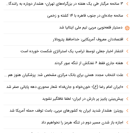
۳ سانحه مرگبار طی یک هفته در بزرگراه‌های تهران؛ هشدار دوباره به رانندگان و عابران
سانحه جاده‌ای در جنوب قاهره با ۱۴ کشته و زخمی
دستیار قلعه‌نویی مربی تیم ملی ایتالیا شد
اقتصاددان معروف آمریکایی: خداحافظ پترودلار
انتشار اخبار جعلی توسط ترامپ یک استراتژی شکست خورده است
هفته جاری فقط ۶ نفتکش از تنگه عبور کردند
علت انتخاب مجدد همتی برای بانک مرکزی مشخص شد: پزشکیان هنوز هم متوجه نشده است چرا همتی استیضاح شد!
«ایران امام رضا (ع)؛ خون‌خواه و جان‌فدا» شعار محوری دهه پایانی صفر شد
پیش‌بینی پاییز پر بارش در ایران؛ لطفا غافلگیر نشوید
رویترز: هشدار شدید ایران به کشورهای عربی، باعث توقف حمله آمریکا شد
اجازه باز شدن مسیر دوم در تنگه هرمز را نخواهیم داد