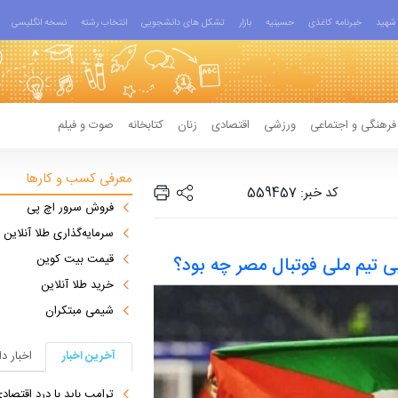
شهید
خبرنامه کاغذی
حسینیه
بازار
تشکل های دانشجویی
انتخاب رشته
نسخه انگلیسی
فرهنگی و اجتماعی
ورزشی
اقتصادی
زنان
کتابخانه
صوت و فیلم
معرفی کسب و کارها
کد خبر: 559457
فروش سرور اچ پی
سرمایه‌گذاری طلا آنلاین
قیمت بیت کوین
تیم ملی فوتبال مصر چه بود؟
خرید طلا آنلاین
شیمی مبتکران
آخرین اخبار
اخبار د
ترامپ باید با درد اقتصاد