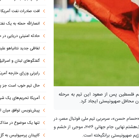
افت صادرات نفت آمریکا به پای
انصارالله حمله به یک نف
حادثه امنیتی دریایی در
لفاظی جدید نتانیاهو علیه
گفتگوهای لبنان و اسرائیل 
رایزنی وزرای خارجه آمریک
حال تیم خوب است جز پن
رچم فلسطین پس از صعود این تیم به مرحله
آمریکا تحریم‌های یک شرکت ه
پیش‌نویس توافق میان ای
ام «حسام حسن»، سرمربی تیم ملی فوتبال مصر، در
تنها یک موضوع در مذاکرات ا
برافراشتن پرچم فلسطین پس از صعود این تیم به مرحله یک‌هشتم نهایی جام جهانی ۲۰۲۶، موجی از خشم و
کاپیتان پرسپولیس به گل
رژیم صهیونیستی برانگیخته است.