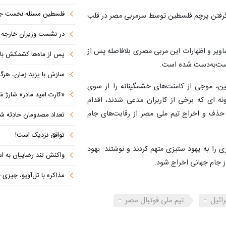
فلسطین مسئله نخست جها
 گرفتن پرچم فلسطین توسط سرمربی مصر در قلب
در نشست وزیران خارجه کشورهای 
صاویر و اظهارات این مربی مصری بلافاصله پس از
پس از ماه‌ها کشمکش با دولت ترامپ،
دست‌به‌دست شده است.
سازش با یزید زمان، هرگز امنی
ن، موجی از کامنت‌های خشمگینانه را از سوی
«کارت امید مادر» شارژ ش
نه ای که برخی از کاربران مدعی شدند، اقدام
ذف و اخراج تیم ملی مصر از رقابت‌های جام
تعداد مصدومان حادثه شهرک شم
توافق نزدیک است!
 را به یهود ستیزی متهم کردند و نوشتند: یهود
واکنش تند رضاییان به اس
ز جام جهانی اخراج شود.
مذاکره با تل‌آویو، چیزی جز ش
ائیل
تیم ملی فوتبال مصر