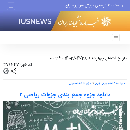
افت ۳۴ درصدی فروش خودروسازان
علل مرگ زنان در ایران
اعتراف رسانه‌های خارجی به...
تاریخ انتشار: چهارشنبه 1402/04/28 - 00:36
کد خبر: 476447
خبرنامه دانشجویان ایران
>
جزوات دانشجویی
دانلود جزوه جمع بندی جزوات ریاضی ۲