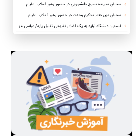
سخنان نماینده بسیج دانشجویی در حضور رهبر انقلاب +فیلم
سخنان دبیر دفتر تحکیم وحدت در حضور رهبر انقلاب +فیلم
قاسمی: دانشگاه نباید به یک فضای تفریحی تقلیل یابد/ عباسی مهر: نظیر جلسه دانشجویان با رهبر انقلاب را در هیچ نظام سیاسی نداریم