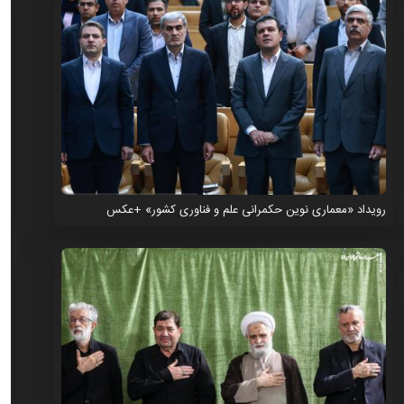
رویداد «معماری نوین حکمرانی علم و فناوری کشور» +عکس