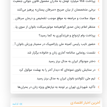
پرداخت ۷۸۵ میلیارد تومان به مادران مشمول قانون جوانی جمعیت
برخی متخصصان از بیان صریح «سرطان پستان» پرهیز می‌کنند
سواد سلامت و مراجعه به موقع موجب تشخیص و درمان سرطان پستان می شود
منتظر اعلام زمان صدور گواهینامه موتورسیکلت بانوان از سوی پلیس هستیم
پرداخت وام‌ ازدواج و فرزندآوری به کجا رسید؟
حضور نایب رئیس کمیته ملی پارالمپیک در سمینار ورزش بانوان آسیا
نشست رونمایی سالنامه آماری زنان و خانواده برگزار شد
دختر جودوکار ایران به مدال برنز رسید
در ستایش بانوی نمونه‌ای که دیدار آخر را به بهشت موکول کرد
تیم ملی تکواندو بانوان ایران به مدال برنز رسید
تأکید شهرداری تهران بر توجه به نیازهای ویژه زنان در بحران‌ها
آخرین اخبار اقتصادی
ادامه