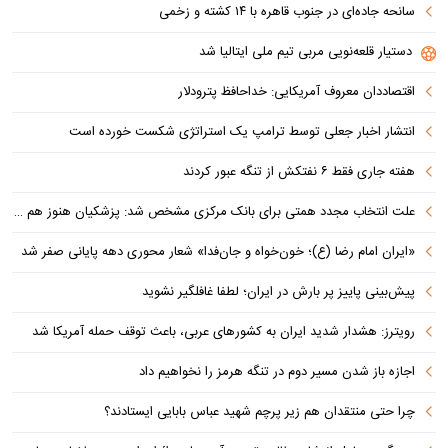
سانحه جاده‌ای در جنوب قاهره با ۱۴ کشته و زخمی
دستیار قلعه‌نویی مربی تیم ملی ایتالیا شد
اقتصاددان معروف آمریکایی: خداحافظ پترودلار
انتشار اخبار جعلی توسط ترامپ یک استراتژی شکست خورده است
هفته جاری فقط ۶ نفتکش از تنگه عبور کردند
علت انتخاب مجدد همتی برای بانک مرکزی مشخص شد: پزشکیان هنوز هم متوجه نشده است چرا همتی استیضاح شد!
«ایران امام رضا (ع)؛ خون‌خواه و جان‌فدا» شعار محوری دهه پایانی صفر شد
پیش‌بینی پاییز پر بارش در ایران؛ لطفا غافلگیر نشوید
رویترز: هشدار شدید ایران به کشورهای عربی، باعث توقف حمله آمریکا شد
اجازه باز شدن مسیر دوم در تنگه هرمز را نخواهیم داد
چرا حتی منتقدان هم زیر پرچم شهید عباس بابایی ایستادند؟