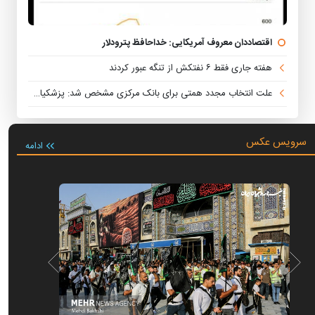
اقتصاددان معروف آمریکایی: خداحافظ پترودلار
هفته جاری فقط ۶ نفتکش از تنگه عبور کردند
علت انتخاب مجدد همتی برای بانک مرکزی مشخص شد: پزشکیان هنوز هم متوجه نشده است چرا همتی استیضاح شد!
سرویس عکس
ادامه
آیین یا