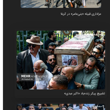
عزاداری قبیله «بنی‌عامر» در کربلا
تشییع پیکر زنده‌یاد «اکبر عبدی»