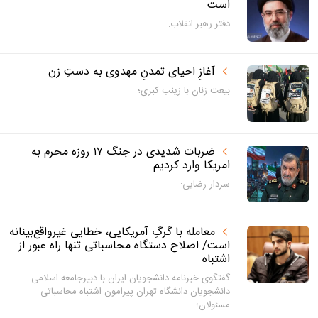
است
دفتر رهبر انقلاب:
آغازِ احیای تمدنِ مهدوی به دستِ زن
بیعت زنان با زینب کبری؛
ضربات شدیدی در جنگ ۱۷ روزه محرم به
امریکا وارد کردیم
سردار رضایی:
معامله با گرگِ آمریکایی، خطایی غیرواقع‌بینانه
است/ اصلاح دستگاه محاسباتی تنها راه عبور از
اشتباه
گفتگوی خبرنامه دانشجویان ایران با دبیرجامعه اسلامی
دانشجویان دانشگاه تهران پیرامون اشتباه محاسباتی
مسئولان؛