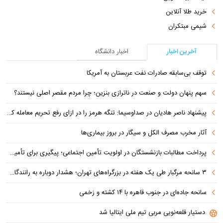
خرید طلا آنلاین
شیمی مبتکران
آخرین اخبار
اخبار دانشگاه
توقف بی‌سابقه صادرات نفت عربستان به آمریکا
سهم پنهان دولت و صنعت در ناترازی بنزین؛ چرا مردم مقصر اصلی نیستند؟
پیشنهاد ناصر هادیان در صداوسیما: تنگه هرمز را در ازای رفع تحریم معامله کنیم
آثار مخرب مصرف الکل و سیگار در بروز بیماری‌ها
پرداخت مطالبات بازنشستگان در اولویت تأمین اجتماعی؛ پیگیری برای تأمین منابع ادامه دارد
۳ سانحه مرگبار طی یک هفته در بزرگراه‌های تهران؛ هشدار دوباره به رانندگان و عابران
سانحه جاده‌ای در جنوب قاهره با ۱۴ کشته و زخمی
دستیار قلعه‌نویی مربی تیم ملی ایتالیا شد