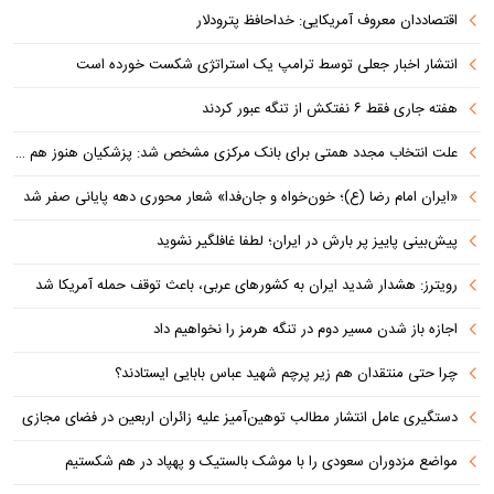
اقتصاددان معروف آمریکایی: خداحافظ پترودلار
انتشار اخبار جعلی توسط ترامپ یک استراتژی شکست خورده است
هفته جاری فقط ۶ نفتکش از تنگه عبور کردند
علت انتخاب مجدد همتی برای بانک مرکزی مشخص شد: پزشکیان هنوز هم متوجه نشده است چرا همتی استیضاح شد!
«ایران امام رضا (ع)؛ خون‌خواه و جان‌فدا» شعار محوری دهه پایانی صفر شد
پیش‌بینی پاییز پر بارش در ایران؛ لطفا غافلگیر نشوید
رویترز: هشدار شدید ایران به کشورهای عربی، باعث توقف حمله آمریکا شد
اجازه باز شدن مسیر دوم در تنگه هرمز را نخواهیم داد
چرا حتی منتقدان هم زیر پرچم شهید عباس بابایی ایستادند؟
دستگیری عامل انتشار مطالب توهین‌آمیز علیه زائران اربعین در فضای مجازی
مواضع مزدوران سعودی را با موشک بالستیک و پهپاد در هم شکستیم