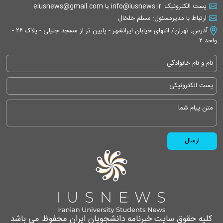
پست الکترونیک: info@iusnews.ir یا eiusnews@gmail.com
ارتباط با مدیرمسئول: مسلم خلخال
آدرس: تهران/ انتهای خیابان ایرانشهر - پایین تر از مسجد جلیلی - پلاک ۲۶ -
واحد ۲
کلیه حقوق سایت خبرنامه دانشجویان ایران محفوظ می باشد