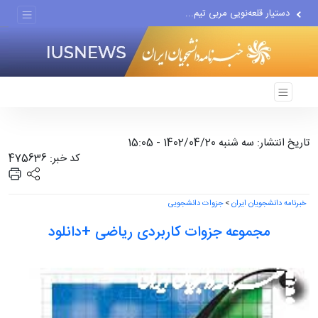
دستیار قلعه‌نویی مربی تیم...
اقتصاددان معروف آمریکایی:...
انتشار اخبار جعلی توسط...
تاریخ انتشار: سه شنبه 1402/04/20 - 15:05
کد خبر: 475636
خبرنامه دانشجویان ایران
>
جزوات دانشجویی
مجموعه جزوات کاربردی ریاضی +دانلود