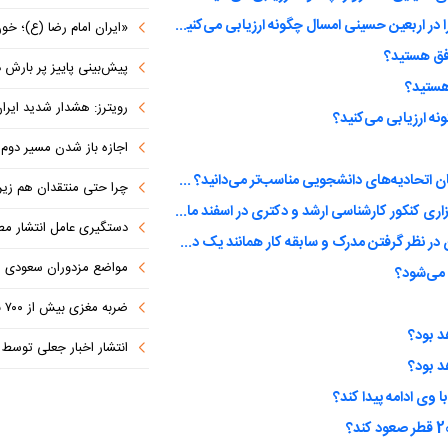
عملکرد مسئولین از نظر خدماتی، امنیتی، حمل و نقل و ... را در اربعین حسینی امسال چگونه ارزیابی می‌کنید؟
«ایران امام رضا (ع)؛ خون‌خواه و جان
افق هستید؟
پیش‌بینی پاییز پر بارش در
 هستید؟
رویترز: هشدار شدید ایران به کشورها
نه ارزیابی می‌کنید؟
اجازه باز شدن مسیر دوم در
کدام مورد را برای طرح در سخنرانی دیدار رمضانی نمایندگان اتحادیه‌های دانشجویی مناسب‌تر می‌دانید؟ (انتخاب چند گزینه ممکن است)
چرا حتی منتقدان هم زیر پرچم
در حالی که شروع سال تحصیلی در ماه مهر است، آیا با برگزاری کنکور کارشناسی ارشد و دکتری در اسفند ماه موافق هستید؟
دستگیری عامل انتشار مطالب توهین‌آم
آیا سهمیه اعضای شورای شهر تهران برای جذب 2 نفر بدون در نظر گرفتن مدرک و سابقه کار همانند یک دختر دهه هشتادی را درست می‌دانید؟
مواضع مزدوران سعودی را با موشک
 می‌شود؟
ضربه مغزی بیش از ۷۰۰ نظامی آمریکایی در حملات ایران
انتشار اخبار جعلی توسط ترامپ
 وی ادامه پیدا کند؟