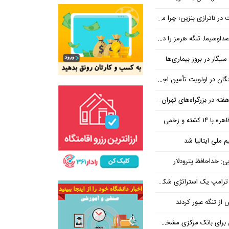
بنزین؛ چرا مردم مقصر اصلی نیستند؟
هرمز را در ازای رفع تحریم معامله کنیم
یگار در بروز بیماری‌ها
جتماعی؛ پیگیری برای تأمین منابع ادامه دارد
کشته و زخمی
م ملی ایتالیا شد
ی: خداحافظ پترودلار
 یک استراتژی شکست خورده است
یان هنوز هم متوجه نشده است چرا همتی استیضاح شد!