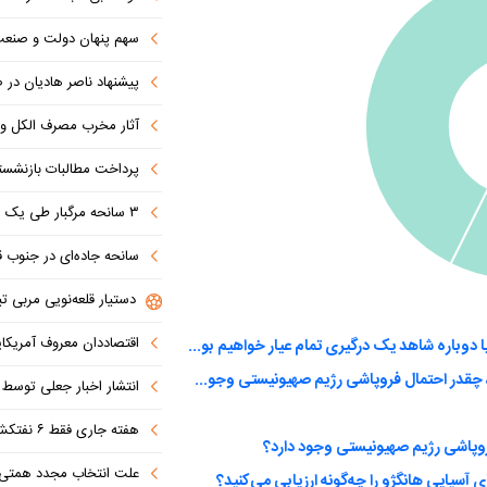
سهم پنهان دولت و صنعت در ناترازی 
پیشنهاد ناصر هادیان در صداوسیما: تنگه 
آثار مخرب مصرف الکل و س
پرداخت مطالبات بازنشستگان در اولویت تأمین ا
۳ سانحه مرگبار طی یک هفته در بزرگراه‌های تهران؛ هشدار دوباره به رانندگان و عابران
سانحه جاده‌ای در جنوب قاهره با ۱۴ 
دستیار قلعه‌نویی مربی تی
اقتصاددان معروف آمریکای
به نظر شما توافق با آمریکا به پایان مخاصمات می‌انجامد یا دوباره شاهد یک درگیری تمام عیار خواهیم بود؟
بنظر شما باتوجه به حوادث اخیر و شکست سنگین از ایران، چقدر احتمال فروپاشی رژیم صهیونیستی وجود دارد؟
انتشار اخبار جعلی توسط ترامپ
هفته جاری فقط ۶ نفتکش از تنگه عبور کردند
روپاشی رژیم صهیونیستی وجود دارد؟
علت انتخاب مجدد همتی برای بانک مرکزی مشخص شد: پزشک
ی آسیایی هانگژو را چه‌گونه ارزیابی می‌کنید؟