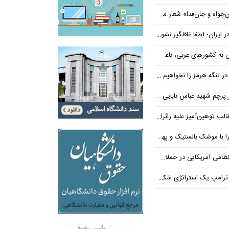
‌فدا» شعار محوری دهه پایانی صفر شد
 ایران؛ لطفا غافلگیر نشوید
ی عربی، باعث توقف حمله آمریکا شد
 تنگه هرمز را نخواهیم داد
 شهید عباس بابایی ایستادند؟
یز علیه زائران اربعین در فضای مجازی
 بالستیک و پهپاد در هم شکستیم
 یک استراتژی شکست خورده است