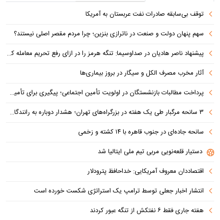
توقف بی‌سابقه صادرات نفت عربستان به آمریکا
سهم پنهان دولت و صنعت در ناترازی بنزین؛ چرا مردم مقصر اصلی نیستند؟
پیشنهاد ناصر هادیان در صداوسیما: تنگه هرمز را در ازای رفع تحریم معامله کنیم
آثار مخرب مصرف الکل و سیگار در بروز بیماری‌ها
پرداخت مطالبات بازنشستگان در اولویت تأمین اجتماعی؛ پیگیری برای تأمین منابع ادامه دارد
۳ سانحه مرگبار طی یک هفته در بزرگراه‌های تهران؛ هشدار دوباره به رانندگان و عابران
سانحه جاده‌ای در جنوب قاهره با ۱۴ کشته و زخمی
دستیار قلعه‌نویی مربی تیم ملی ایتالیا شد
اقتصاددان معروف آمریکایی: خداحافظ پترودلار
انتشار اخبار جعلی توسط ترامپ یک استراتژی شکست خورده است
هفته جاری فقط ۶ نفتکش از تنگه عبور کردند