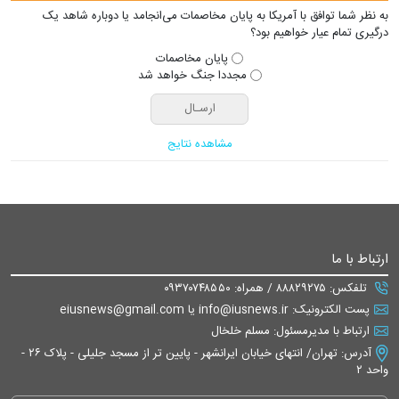
به نظر شما توافق با آمریکا به پایان مخاصمات می‌انجامد یا دوباره شاهد یک
درگیری تمام عیار خواهیم بود؟
پایان مخاصمات
مجددا جنگ خواهد شد
مشاهده نتایج
ارتباط با ما
تلفکس: ۸۸۸۲۹۲۷۵ / همراه: ۰۹۳۷۰۷۴۸۵۵۰
پست الکترونیک: info@iusnews.ir یا eiusnews@gmail.com
ارتباط با مدیرمسئول: مسلم خلخال
آدرس: تهران/ انتهای خیابان ایرانشهر - پایین تر از مسجد جلیلی - پلاک ۲۶ -
واحد ۲