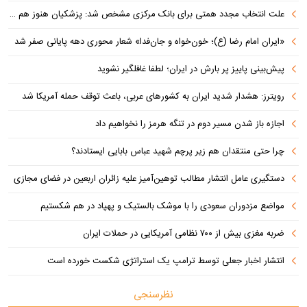
علت انتخاب مجدد همتی برای بانک مرکزی مشخص شد: پزشکیان هنوز هم متوجه نشده است چرا همتی استیضاح شد!
«ایران امام رضا (ع)؛ خون‌خواه و جان‌فدا» شعار محوری دهه پایانی صفر شد
پیش‌بینی پاییز پر بارش در ایران؛ لطفا غافلگیر نشوید
رویترز: هشدار شدید ایران به کشورهای عربی، باعث توقف حمله آمریکا شد
اجازه باز شدن مسیر دوم در تنگه هرمز را نخواهیم داد
چرا حتی منتقدان هم زیر پرچم شهید عباس بابایی ایستادند؟
دستگیری عامل انتشار مطالب توهین‌آمیز علیه زائران اربعین در فضای مجازی
مواضع مزدوران سعودی را با موشک بالستیک و پهپاد در هم شکستیم
ضربه مغزی بیش از ۷۰۰ نظامی آمریکایی در حملات ایران
انتشار اخبار جعلی توسط ترامپ یک استراتژی شکست خورده است
نظرسنجی