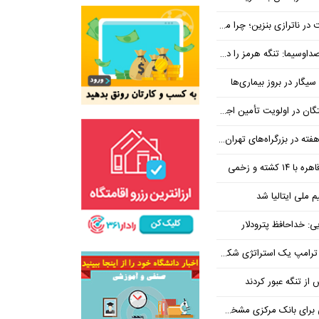
بنزین؛ چرا مردم مقصر اصلی نیستند؟
هرمز را در ازای رفع تحریم معامله کنیم
یگار در بروز بیماری‌ها
جتماعی؛ پیگیری برای تأمین منابع ادامه دارد
کشته و زخمی
م ملی ایتالیا شد
ی: خداحافظ پترودلار
 یک استراتژی شکست خورده است
یان هنوز هم متوجه نشده است چرا همتی استیضاح شد!