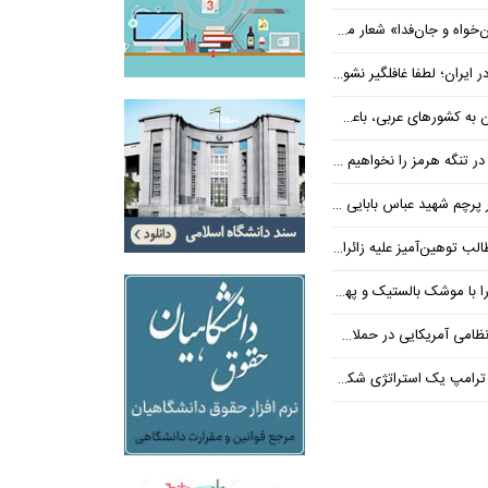
‌فدا» شعار محوری دهه پایانی صفر شد
 ایران؛ لطفا غافلگیر نشوید
ی عربی، باعث توقف حمله آمریکا شد
 تنگه هرمز را نخواهیم داد
 شهید عباس بابایی ایستادند؟
یز علیه زائران اربعین در فضای مجازی
 بالستیک و پهپاد در هم شکستیم
 یک استراتژی شکست خورده است