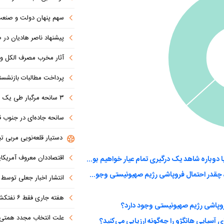
سهم پنهان دولت و صنعت در ناترازی 
پیشنهاد ناصر هادیان در صداوسیما: تنگه 
آثار مخرب مصرف الکل و س
پرداخت مطالبات بازنشستگان در اولویت تأمین ا
۳ سانحه مرگبار طی یک هفته در بزرگراه‌های تهران؛ هشدار دوباره به رانندگان و عابران
سانحه جاده‌ای در جنوب قاهره با ۱۴ 
دستیار قلعه‌نویی مربی تی
اقتصاددان معروف آمریکای
به نظر شما توافق با آمریکا به پایان مخاصمات می‌انجامد یا دوباره شاهد یک درگیری تمام عیار خواهیم بود؟
بنظر شما باتوجه به حوادث اخیر و شکست سنگین از ایران، چقدر احتمال فروپاشی رژیم صهیونیستی وجود دارد؟
انتشار اخبار جعلی توسط ترامپ
هفته جاری فقط ۶ نفتکش از تنگه عبور کردند
روپاشی رژیم صهیونیستی وجود دارد؟
علت انتخاب مجدد همتی برای بانک مرکزی مشخص شد: پزشک
ی آسیایی هانگژو را چه‌گونه ارزیابی می‌کنید؟