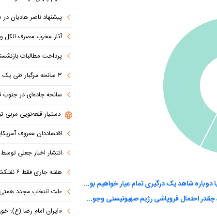
پیشنهاد ناصر هادیان در صداوسیما: تنگه 
آثار مخرب مصرف الکل و س
پرداخت مطالبات بازنشستگان در اولویت تأمین ا
۳ سانحه مرگبار طی یک هفته در بزرگراه‌های تهران؛ هشدار دوباره به رانندگان و عابران
سانحه جاده‌ای در جنوب قاهره با ۱۴ 
دستیار قلعه‌نویی مربی تی
اقتصاددان معروف آمریکای
انتشار اخبار جعلی توسط ترامپ
هفته جاری فقط ۶ نفتکش از تنگه عبور کردند
به نظر شما توافق با آمریکا به پایان مخاصمات می‌انجامد یا دوباره شاهد یک درگیری تمام عیار خواهیم بود؟
علت انتخاب مجدد همتی برای بانک مرکزی مشخص شد: پزشک
بنظر شما باتوجه به حوادث اخیر و شکست سنگین از ایران، چقدر احتمال فروپاشی رژیم صهیونیستی وجود دارد؟
«ایران امام رضا (ع)؛ خون‌خواه و جان