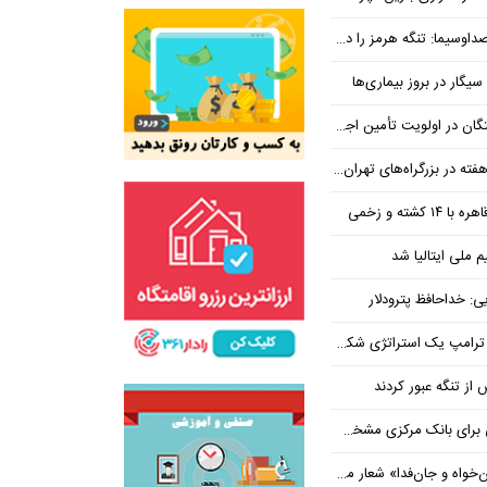
هرمز را در ازای رفع تحریم معامله کنیم
یگار در بروز بیماری‌ها
جتماعی؛ پیگیری برای تأمین منابع ادامه دارد
کشته و زخمی
م ملی ایتالیا شد
ی: خداحافظ پترودلار
 یک استراتژی شکست خورده است
یان هنوز هم متوجه نشده است چرا همتی استیضاح شد!
‌فدا» شعار محوری دهه پایانی صفر شد