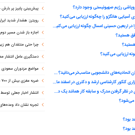
روپاشی رژیم صهیونیستی وجود دارد؟
پیش‌بینی پاییز پر بارش در
ی آسیایی هانگژو را چه‌گونه ارزیابی می‌کنید؟
رویترز: هشدار شدید ایران به کشورها
عملکرد مسئولین از نظر خدماتی، امنیتی، حمل و نقل و ... را در اربعین حسینی امسال چگونه ارزیابی می‌کنید؟
اجازه باز شدن مسیر دوم در
افق هستید؟
 هستید؟
چرا حتی منتقدان هم زیر پرچم
نه ارزیابی می‌کنید؟
دستگیری عامل انتشار مطالب توهین‌آم
مواضع مزدوران سعودی را با موشک
کدام مورد را برای طرح در سخنرانی دیدار رمضانی نمایندگان اتحادیه‌های دانشجویی مناسب‌تر می‌دانید؟ (انتخاب چند گزینه ممکن است)
ضربه مغزی بیش از ۷۰۰ نظامی آمریکایی در حملات ایران
در حالی که شروع سال تحصیلی در ماه مهر است، آیا با برگزاری کنکور کارشناسی ارشد و دکتری در اسفند ماه موافق هستید؟
آیا سهمیه اعضای شورای شهر تهران برای جذب 2 نفر بدون در نظر گرفتن مدرک و سابقه کار همانند یک دختر دهه هشتادی را درست می‌دانید؟
انتشار اخبار جعلی توسط ترامپ
 می‌شود؟
تجربه نشان داد وعده‌های بیرونی