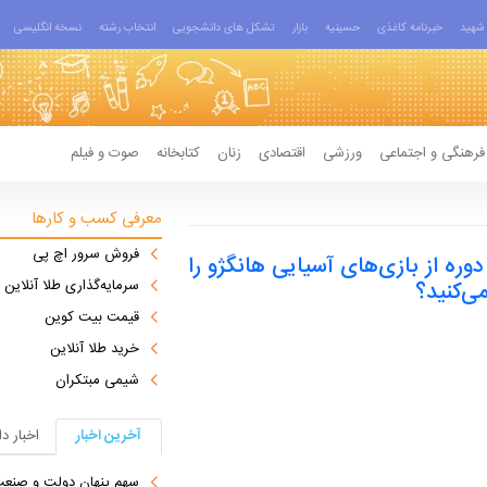
شهید
خبرنامه کاغذی
حسینیه
بازار
تشکل های دانشجویی
انتخاب رشته
نسخه انگلیسی
فرهنگی و اجتماعی
ورزشی
اقتصادی
زنان
کتابخانه
صوت و فیلم
معرفی کسب و کارها
فروش سرور اچ پی
وره از بازی‌های آسیایی هانگژو را
سرمایه‌گذاری طلا آنلاین
می‌کنید؟
قیمت بیت کوین
خرید طلا آنلاین
شیمی مبتکران
آخرین اخبار
اخبار د
سهم پنهان دولت و صنعت در ناترازی 