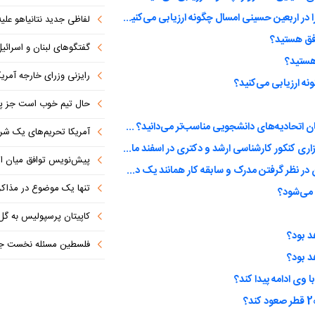
عملکرد مسئولین از نظر خدماتی، امنیتی، حمل و نقل و ... را در اربعین حسینی امسال چگونه ارزیابی می‌کنید؟
لفاظی جدید نتانیاهو علیه
افق هستید؟
گفتگوهای لبنان و اسرائیل 
 هستید؟
رایزنی وزرای خارجه آمریک
نه ارزیابی می‌کنید؟
حال تیم خوب است جز پن
کدام مورد را برای طرح در سخنرانی دیدار رمضانی نمایندگان اتحادیه‌های دانشجویی مناسب‌تر می‌دانید؟ (انتخاب چند گزینه ممکن است)
آمریکا تحریم‌های یک شرکت ه
در حالی که شروع سال تحصیلی در ماه مهر است، آیا با برگزاری کنکور کارشناسی ارشد و دکتری در اسفند ماه موافق هستید؟
پیش‌نویس توافق میان ای
آیا سهمیه اعضای شورای شهر تهران برای جذب 2 نفر بدون در نظر گرفتن مدرک و سابقه کار همانند یک دختر دهه هشتادی را درست می‌دانید؟
تنها یک موضوع در مذاکرات ا
 می‌شود؟
کاپیتان پرسپولیس به گل
فلسطین مسئله نخست جها
 وی ادامه پیدا کند؟