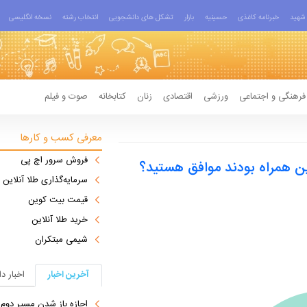
شهید
خبرنامه کاغذی
حسینیه
بازار
تشکل های دانشجویی
انتخاب رشته
نسخه انگلیسی
فرهنگی و اجتماعی
ورزشی
اقتصادی
زنان
کتابخانه
صوت و فیلم
معرفی کسب و کارها
فروش سرور اچ پی
ین همراه بودند موافق هستید؟
سرمایه‌گذاری طلا آنلاین
قیمت بیت کوین
خرید طلا آنلاین
شیمی مبتکران
آخرین اخبار
اخبار د
اجازه باز شدن مسیر دوم در