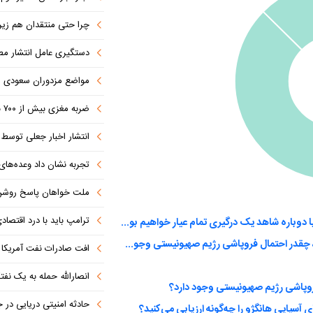
چرا حتی منتقدان هم زیر پرچم
دستگیری عامل انتشار مطالب توهین‌آم
مواضع مزدوران سعودی را با موشک
ضربه مغزی بیش از ۷۰۰ نظامی آمریکایی در حملات ایران
انتشار اخبار جعلی توسط ترامپ
تجربه نشان داد وعده‌های بیرونی
ملت خواهان پاسخ روش
ترامپ باید با درد اقتصاد
به نظر شما توافق با آمریکا به پایان مخاصمات می‌انجامد یا دوباره شاهد یک درگیری تمام عیار خواهیم بود؟
بنظر شما باتوجه به حوادث اخیر و شکست سنگین از ایران، چقدر احتمال فروپاشی رژیم صهیونیستی وجود دارد؟
افت صادرات نفت آمریکا به پای
انصارالله حمله به یک نف
روپاشی رژیم صهیونیستی وجود دارد؟
حادثه امنیتی دریایی در
ی آسیایی هانگژو را چه‌گونه ارزیابی می‌کنید؟