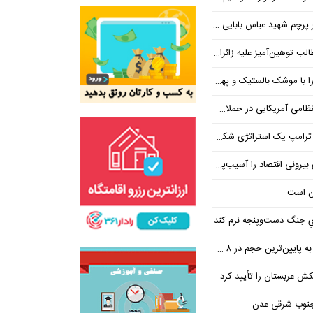
 شهید عباس بابایی ایستادند؟
یز علیه زائران اربعین در فضای مجازی
 بالستیک و پهپاد در هم شکستیم
 یک استراتژی شکست خورده است
 اقتصاد را آسیب‌پذیرتر می‌کند
ن است
یِ جنگ دست‌و‌پنجه نرم کند
ین‌ترین حجم در ۸ ماه اخیر
تکش عربستان را تأیید کرد
 جنوب شرقی عدن